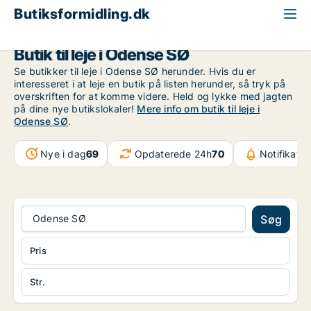
Butiksformidling.dk
Odense
Odense SØ
Butik til leje i Odense SØ
Se butikker til leje i Odense SØ herunder. Hvis du er
interesseret i at leje en butik på listen herunder, så tryk på
overskriften for at komme videre. Held og lykke med jagten
på dine nye butikslokaler!
Mere info om butik til leje i
Odense SØ
.
Nye i dag
69
Opdaterede 24h
70
Notifikatio
Odense SØ
Søg
Pris
Str.