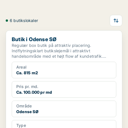
6 butikslokaler
Butik i Odense SØ
Butik i Odense SØ
Regulær box butik på attraktiv placering.
Indflytningsklart butikslejemål i attraktivt
handelsområde med et højt flow af kundetrafik.
Letbanestop nær leje...
Areal
Ca. 815 m2
Pris pr. md.
Ca. 100.000 pr md
Område
Odense SØ
Type