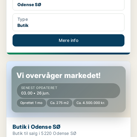
Odense SØ
Type
Butik
Mere info
Butik i Odense SØ
Vi overvåger markedet!
SENEST OPDATERET
03.00 • 26 jun.
Oprettet 1 mo
Ca. 275 m2
Ca. 4.500.000 kr.
Butik i Odense SØ
Butik til salg i 5220 Odense SØ