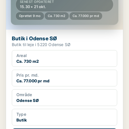
SENEST OPDATERET
15.30 • 21 okt.
Oprettet 9 mo
Ca. 730 m2
Ca. 77.000 pr md
Butik i Odense SØ
Butik til leje i 5220 Odense SØ
Areal
Ca. 730 m2
Pris pr. md.
Ca. 77.000 pr md
Område
Odense SØ
Type
Butik