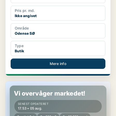
Pris pr. md.
Ikke angivet
Område
Odense SØ
Type
Butik
Mere info
Butik i Odense SØ
Vi overvåger markedet!
SENEST OPDATERET
17.53 • 05 aug.