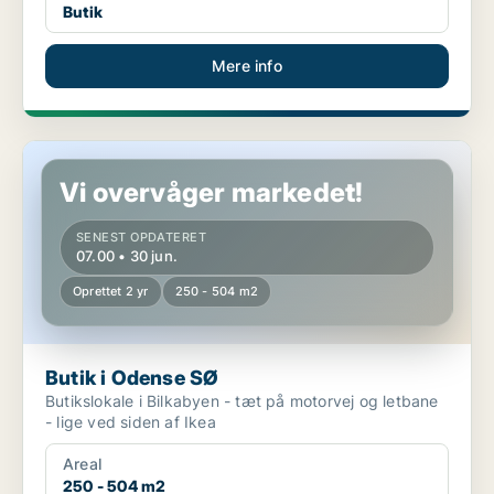
Butik
Mere info
Butik i Odense SØ
Vi overvåger markedet!
SENEST OPDATERET
07.00 • 30 jun.
Oprettet 2 yr
250 - 504 m2
Butik i Odense SØ
Butikslokale i Bilkabyen - tæt på motorvej og letbane
- lige ved siden af Ikea
Areal
250 - 504 m2