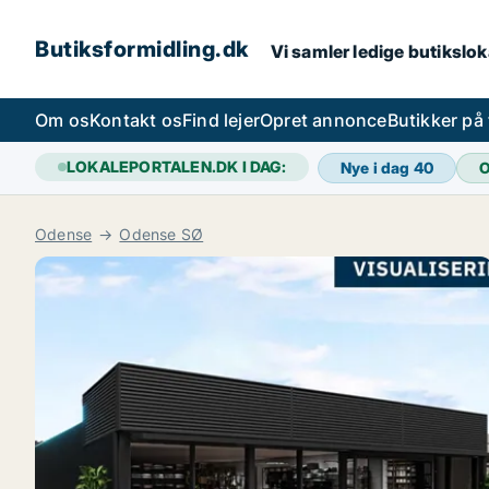
Butiksformidling.dk
Vi samler ledige butiksloka
Om os
Kontakt os
Find lejer
Opret annonce
Butikker på
LOKALEPORTALEN.DK I DAG:
Nye i dag
40
O
Odense
Odense SØ