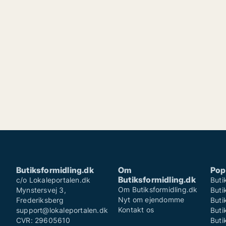
Butiksformidling.dk
Om
Pop
Butiksformidling.dk
c/o Lokaleportalen.dk
Buti
Om Butiksformidling.dk
Mynstersvej 3,
Buti
Nyt om ejendomme
Frederiksberg
Buti
Kontakt os
support@lokaleportalen.dk
Buti
CVR: 29605610
Buti