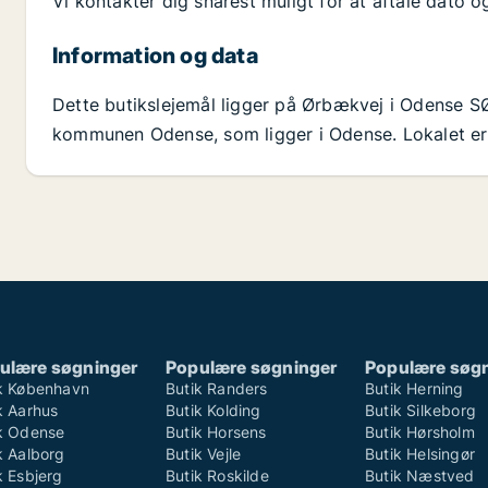
Vi kontakter dig snarest muligt for at aftale dato o
Information og data
Dette butikslejemål ligger på Ørbækvej i Odense S
kommunen Odense, som ligger i Odense. Lokalet er i 
ulære søgninger
Populære søgninger
Populære søg
k København
Butik Randers
Butik Herning
k Aarhus
Butik Kolding
Butik Silkeborg
k Odense
Butik Horsens
Butik Hørsholm
k Aalborg
Butik Vejle
Butik Helsingør
k Esbjerg
Butik Roskilde
Butik Næstved