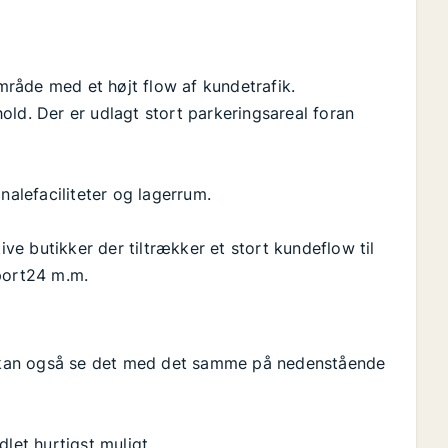
område med et højt flow af kundetrafik.
old. Der er udlagt stort parkeringsareal foran
nalefaciliteter og lagerrum.
e butikker der tiltrækker et stort kundeflow til
Sport24 m.m.
du kan også se det med det samme på nedenstående
let hurtigst muligt.