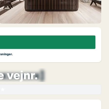
ysninger.
xxxxxxx]
e vejnr.