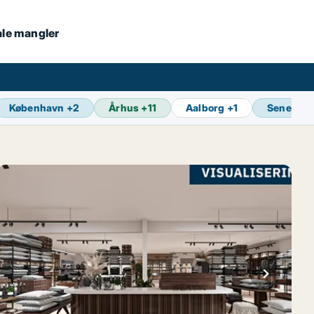
kale mangler
København
+
2
Århus
+
11
Aalborg
+
1
Seneste 