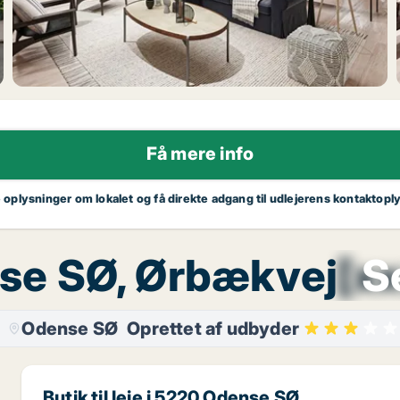
Få mere info
e oplysninger om lokalet og få direkte adgang til udlejerens kontaktopl
ense SØ, Ørbækvej
[x
S
Odense SØ
Oprettet af udbyder
Butik til leje i 5220 Odense SØ