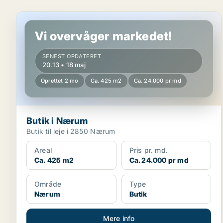
Butik i Nærum
Vi overvåger markedet!
SENEST OPDATERET
20.13 • 18 maj
Oprettet 2 mo
Ca. 425 m2
Ca. 24.000 pr md
Butik i Nærum
Butik til leje i 2850 Nærum
Areal
Pris pr. md.
Ca. 425 m2
Ca. 24.000 pr md
Område
Type
Nærum
Butik
Mere info