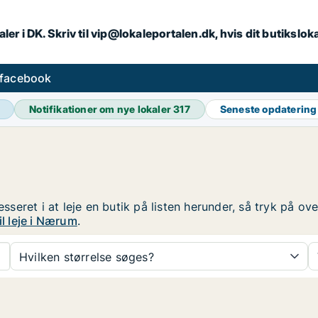
ler i DK. Skriv til vip@lokaleportalen.dk, hvis dit butikslo
 facebook
Notifikationer om nye lokaler
317
Seneste opdaterin
resseret i at leje en butik på listen herunder, så tryk på 
il leje i Nærum
.
Hvilken størrelse søges?