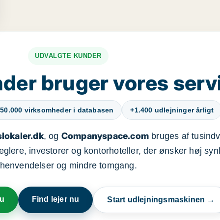
UDVALGTE KUNDER
der bruger vores serv
50.000 virksomheder i databasen
+1.400 udlejninger årligt
lokaler.dk
Companyspace.com
, og
bruges af tusindvi
ere, investorer og kontorhoteller, der ønsker høj synl
henvendelser og mindre tomgang.
nu
Find lejer nu
Start udlejningsmaskinen →