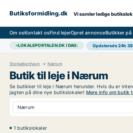
Butiksformidling.dk
Vi samler ledige butiksloka
Om os
Kontakt os
Find lejer
Opret annonce
Butikker på
LOKALEPORTALEN.DK I DAG:
Opdaterede 24h
38
Storkøbenhavn
Nærum
Butik til leje i Nærum
Se butikker til leje i Nærum herunder. Hvis du er inte
jagten på dine nye butikslokaler!
Mere info om butik t
Nærum
1 butikslokaler