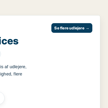
Se flere udlejere
→
ices
s af udlejere,
ighed, flere