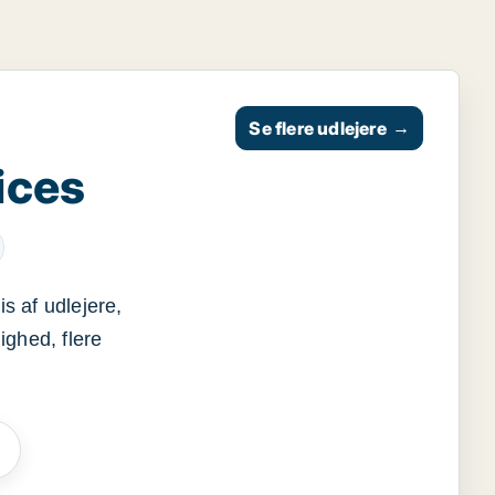
Se flere udlejere
→
ices
s af udlejere,
ighed, flere