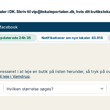
ler i DK. Skriv til vip@lokaleportalen.dk, hvis dit butikslo
 facebook
pdaterede 24h
35
Notifikationer om nye lokaler
43.918
teresseret i at leje en butik på listen herunder, så tryk p
il leje i Vamdrup
.
Hvilken størrelse søges?