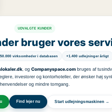
UDVALGTE KUNDER
der bruger vores serv
50.000 virksomheder i databasen
+1.400 udlejninger årligt
lokaler.dk
Companyspace.com
, og
bruges af tusindvi
ere, investorer og kontorhoteller, der ønsker høj synl
henvendelser og mindre tomgang.
nu
Find lejer nu
Start udlejningsmaskinen →