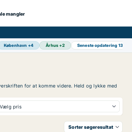
kale mangler
København
+
4
Århus
+
2
Seneste opdatering
13 min
å overskriften for at komme videre. Held og lykke med
Vælg pris
Sorter søgeresultat