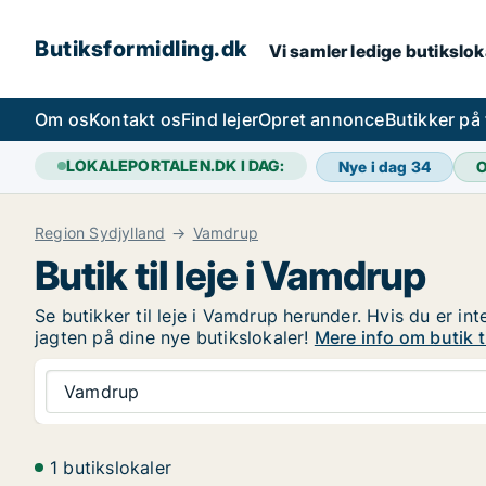
Butiksformidling.dk
Vi samler ledige butiksloka
Om os
Kontakt os
Find lejer
Opret annonce
Butikker på
LOKALEPORTALEN.DK I DAG:
Nye i dag
34
O
Region Sydjylland
Vamdrup
Butik til leje i Vamdrup
Se butikker til leje i Vamdrup herunder. Hvis du er in
jagten på dine nye butikslokaler!
Mere info om butik t
Vamdrup
1 butikslokaler