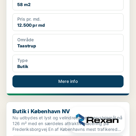
58 m2
Pris pr. md.
12.500 pr md
Område
Taastrup
Type
Butik
Mere info
Butik i København NV
Butik i København NV
Nu udbydes et lyst og velindrettet erhvervslejemål på
126 m² med en særdeles attraktiv placering på
Frederiksborgvej En af Københavns mest trafikerede
i...