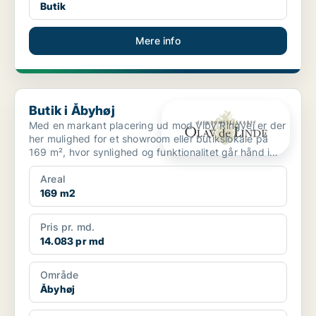
Butik
Mere info
Butik i Åbyhøj
Butik i Åbyhøj
Med en markant placering ud mod Viby Ringvej er der
her mulighed for et showroom eller butikslokale på
169 m², hvor synlighed og funktionalitet går hånd i
hå...
Areal
169 m2
Pris pr. md.
14.083 pr md
Område
Åbyhøj