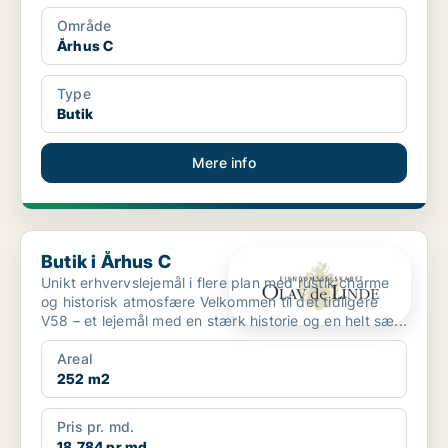
Område
Århus C
Type
Butik
Mere info
Butik i Århus C
Butik i Århus C
Unikt erhvervslejemål i flere plan med rustik charme
og historisk atmosfære Velkommen til det tidligere
V58 – et lejemål med en stærk historie og en helt sæ...
Areal
252 m2
Pris pr. md.
18.784 pr md