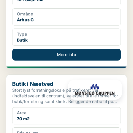
Område
Århus C
Type
Butik
Mere info
Butik i Næstved
Butik i Næstved
Stort lyst forretningslokale på trafikeret vej
(indfaldsvejen til centrum), velegnet til alle former for
butik/forretning samt klinik. Beliggende nabo til po...
Areal
70 m2
Pris pr. md.