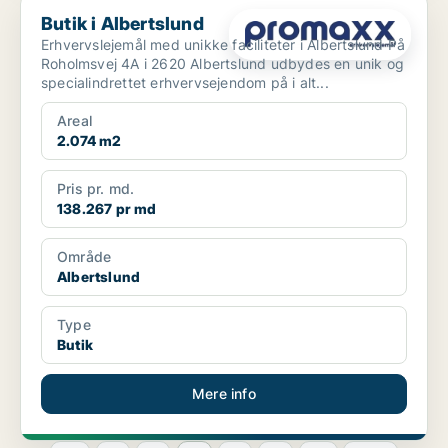
Butik i Albertslund
Butik i Albertslund
Erhvervslejemål med unikke faciliteter i Albertslund På
Roholmsvej 4A i 2620 Albertslund udbydes en unik og
specialindrettet erhvervsejendom på i alt...
Areal
2.074 m2
Pris pr. md.
138.267 pr md
Område
Albertslund
Type
Butik
Mere info