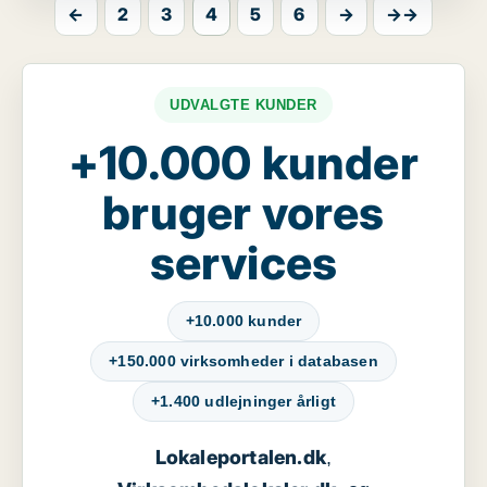
←
2
3
4
5
6
→
→→
UDVALGTE KUNDER
+10.000 kunder
bruger vores
services
+10.000 kunder
+150.000 virksomheder i databasen
+1.400 udlejninger årligt
Lokaleportalen.dk
,