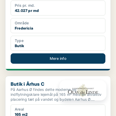
Pris pr. md.
42.027 pr md
Område
Fredericia
Type
Butik
Mere info
Butik i Århus C
Butik i Århus C
På Aarhus Ø findes dette moderne og
indflytningsklare lejemål på 165 m² med en attraktiv
placering tæt på vandet og bydelen Aarhus Ø.
Lejemålet fremstår ...
Areal
165 m2