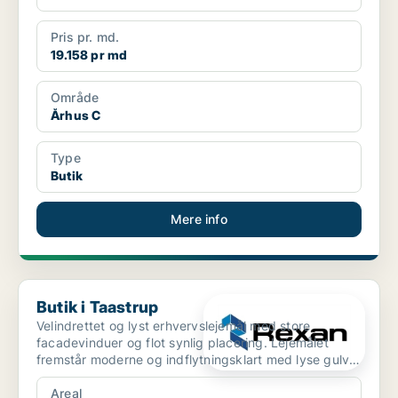
Pris pr. md.
19.158 pr md
Område
Århus C
Type
Butik
Mere info
Butik i Taastrup
Butik i Taastrup
Velindrettet og lyst erhvervslejemål med store
facadevinduer og flot synlig placering. Lejemålet
fremstår moderne og indflytningsklart med lyse gulve,
god...
Areal