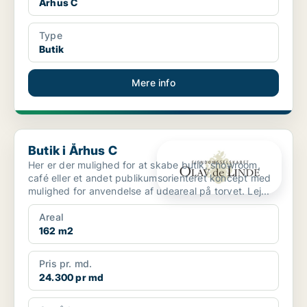
Århus C
Type
Butik
Mere info
Butik i Århus C
Butik i Århus C
Her er der mulighed for at skabe butik, showroom,
café eller et andet publikumsorienteret koncept med
mulighed for anvendelse af udeareal på torvet. Lej...
Areal
162 m2
Pris pr. md.
24.300 pr md