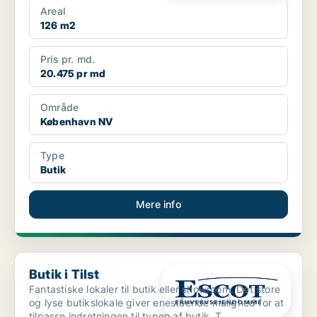
Areal
126 m2
Pris pr. md.
20.475 pr md
Område
København NV
Type
Butik
Mere info
Butik i Tilst
Butik i Tilst
Fantastiske lokaler til butik eller showroom. Det store
og lyse butikslokale giver enestående mulighed for at
tilpasse indretningen til typen af butik. T...