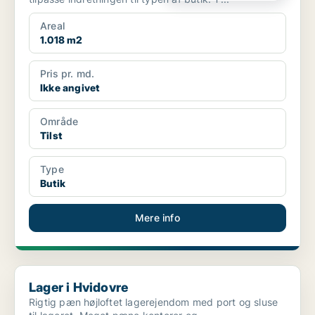
Areal
1.018 m2
Pris pr. md.
Ikke angivet
Område
Tilst
Type
Butik
Mere info
Lager i Hvidovre
Lager i Hvidovre
Rigtig pæn højloftet lagerejendom med port og sluse