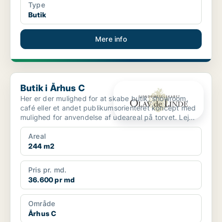
Type
Butik
Mere info
Butik i Århus C
Butik i Århus C
Her er der mulighed for at skabe butik, showroom,
café eller et andet publikumsorienteret koncept med
mulighed for anvendelse af udeareal på torvet. Lej...
Areal
244 m2
Pris pr. md.
36.600 pr md
Område
Århus C