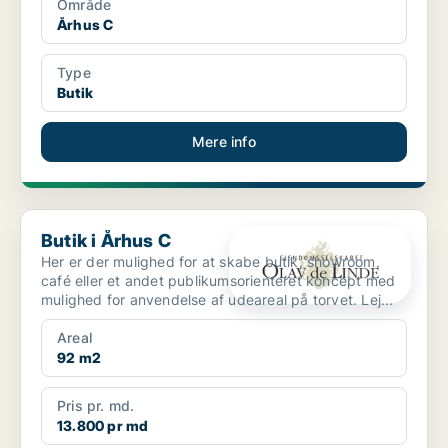
Område
Århus C
Type
Butik
Mere info
Butik i Århus C
Butik i Århus C
Her er der mulighed for at skabe butik, showroom,
café eller et andet publikumsorienteret koncept med
mulighed for anvendelse af udeareal på torvet. Lej...
Areal
92 m2
Pris pr. md.
13.800 pr md