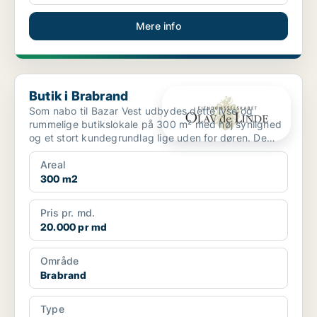
Mere info
Butik i Brabrand
Butik i Brabrand
Som nabo til Bazar Vest udbydes dette lyse og
rummelige butikslokale på 300 m² med høj synlighed
og et stort kundegrundlag lige uden for døren. De
brede udst...
Areal
300 m2
Pris pr. md.
20.000 pr md
Område
Brabrand
Type