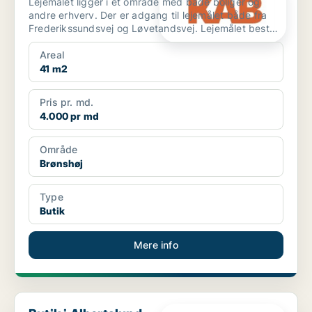
Lejemålet ligger i et område med både boliger og
andre erhverv. Der er adgang til lejemålet både fra
Frederikssundsvej og Løvetandsvej. Lejemålet består
a...
Areal
41 m2
Pris pr. md.
4.000 pr md
Område
Brønshøj
Type
Butik
Mere info
Butik i Albertslund