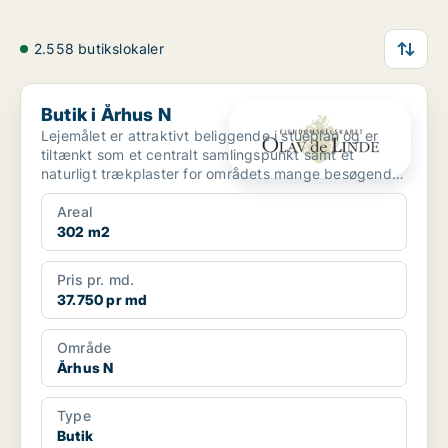
2.558 butikslokaler
Butik i Århus N
Butik i Århus N
Lejemålet er attraktivt beliggende i stueplan og er
tiltænkt som et centralt samlingspunkt samt et
naturligt trækplaster for områdets mange besøgende.
Lokale...
Areal
302 m2
Pris pr. md.
37.750 pr md
Område
Århus N
Type
Butik