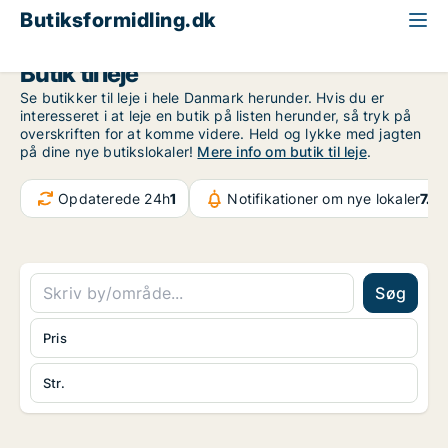
Butiksformidling.dk
Butik til leje
Se butikker til leje i hele Danmark herunder. Hvis du er
interesseret i at leje en butik på listen herunder, så tryk på
overskriften for at komme videre. Held og lykke med jagten
på dine nye butikslokaler!
Mere info om butik til leje
.
Opdaterede 24h
1
Notifikationer om nye lokaler
7.4
Søg
Pris
Str.