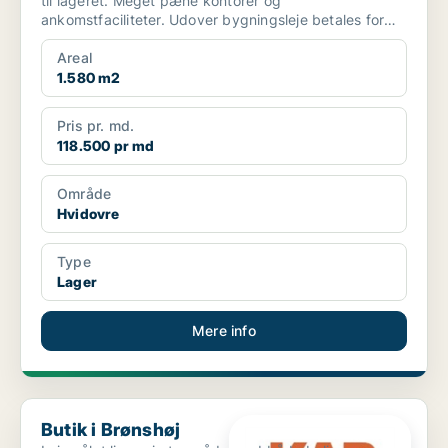
til lageret. Meget pæne kontorer og
ankomstfaciliteter. Udover bygningsleje betales for
eksklusiv b...
Areal
1.580 m2
Pris pr. md.
118.500 pr md
Område
Hvidovre
Type
Lager
Mere info
Butik i Brønshøj
Butik i Brønshøj