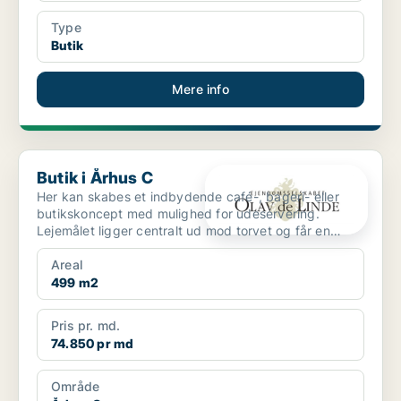
Type
Butik
Mere info
Butik i Århus C
Butik i Århus C
Her kan skabes et indbydende café-, bageri- eller
butikskoncept med mulighed for udeservering.
Lejemålet ligger centralt ud mod torvet og får en
synlig p...
Areal
499 m2
Pris pr. md.
74.850 pr md
Område