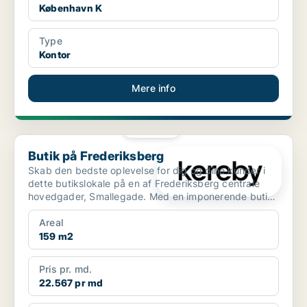
København K
Type
Kontor
Mere info
PLATIN
Butik på Frederiksberg
Butik på Frederiksberg
Skab den bedste oplevelse for dig og dine kunder i
dette butikslokale på en af Frederiksberg centrale
hovedgader, Smallegade. Med en imponerende butiks
...
Areal
159 m2
Pris pr. md.
22.567 pr md