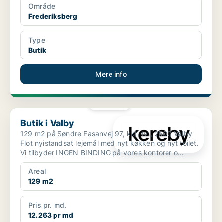
Område
Frederiksberg
Type
Butik
Mere info
PLATIN
Butik i Valby
Butik i Valby
129 m2 på Søndre Fasanvej 97, kld. tv., 2500 Valby
Flot nyistandsat lejemål med nyt køkken og nyt toilet.
Vi tilbyder INGEN BINDING på vores kontorer o...
Areal
129 m2
Pris pr. md.
12.263 pr md