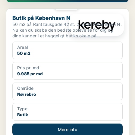
PLATIN
Butik på København N
Butik på København N
50 m2 på Rantzausgade 42 st. 2. 2200 København N.
Nu kan du skabe den bedste oplevelse for dig og
dine kunder i et hyggeligt butikslokale på
Rantzausgade ...
Areal
50 m2
Pris pr. md.
9.985 pr md
Område
Nørrebro
Type
Butik
Mere info