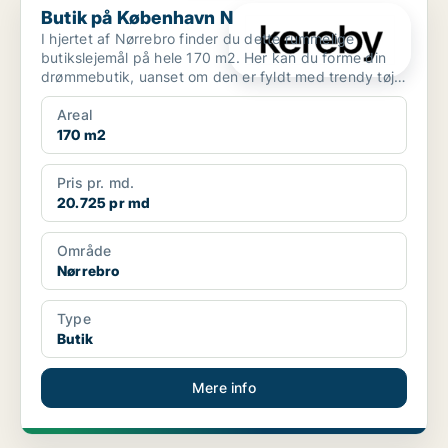
Butik på København N
I hjertet af Nørrebro finder du dette rummelige
butikslejemål på hele 170 m2. Her kan du forme din
drømmebutik, uanset om den er fyldt med trendy tøj,
charme...
Areal
170 m2
Pris pr. md.
20.725 pr md
Område
Nørrebro
Type
Butik
Mere info
PLATIN