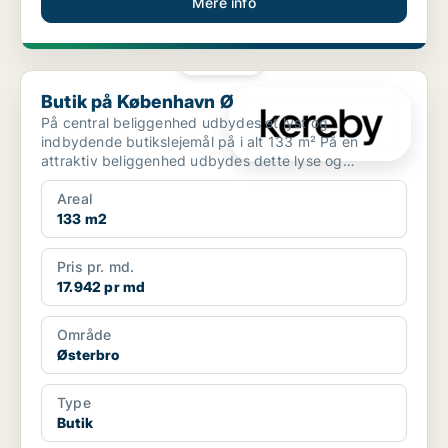
Mere info
PLATIN
Butik på København Ø
Butik på København Ø
På central beliggenhed udbydes et lyst og
indbydende butikslejemål på i alt 133 m² På en
attraktiv beliggenhed udbydes dette lyse og
indbydende butiksle...
Areal
133 m2
Pris pr. md.
17.942 pr md
Område
Østerbro
Type
Butik