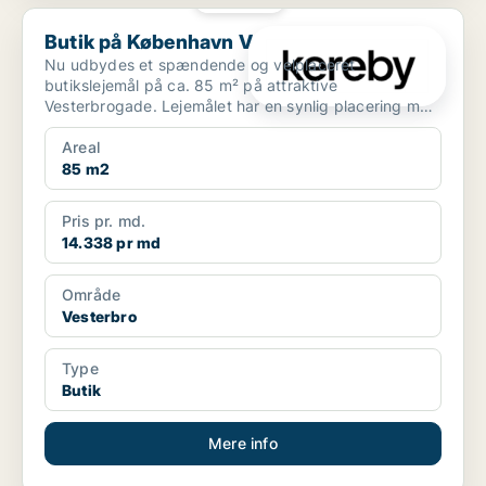
Butik på København V
Butik på København V
Nu udbydes et spændende og velplaceret
butikslejemål på ca. 85 m² på attraktive
Vesterbrogade. Lejemålet har en synlig placering med
god eksponering mod...
Areal
85 m2
Pris pr. md.
14.338 pr md
Område
Vesterbro
Type
Butik
Mere info