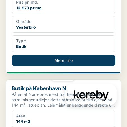
Pris pr. md.
12.973 pr md
Område
Vesterbro
Type
Butik
Mere info
PLATIN
Butik på København N
Butik på København N
På en af Nørrebros mest trafikerede og synlige
strækninger udlejes dette attraktive butikslejemål på
144 m² i stueplan. Lejemålet er beliggende direkte ud
ti...
Areal
144 m2