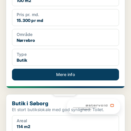
100 m2
Pris pr. md.
15.300 pr md
Område
Nørrebro
Type
Butik
Mere info
PLATIN
Butik i Søborg
Butik i Søborg
Et stort butikslokale med god synlighed. Toilet.
Areal
114 m2