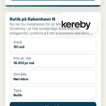
PLATIN
Butik på København N
Butik på København N
Nu har du muligheden for at åbne din drømme
forretning i et helt nyistandsat butikslejemål
beliggende i parterre på det pulserende Nørrebro.
Lejemålet b...
Areal
151 m2
Pris pr. md.
16.813 pr md
Område
Nørrebro
Type
Butik