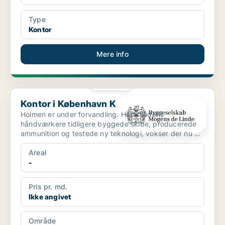
Type
Kontor
Mere info
PLATIN
Kontor i København K
Kontor i København K
Holmen er under forvandling. Hvor flådens
håndværkere tidligere byggede skibe, producerede
ammunition og testede ny teknologi, vokser der nu en
helt ny bydel...
Areal
-
Pris pr. md.
Ikke angivet
Område