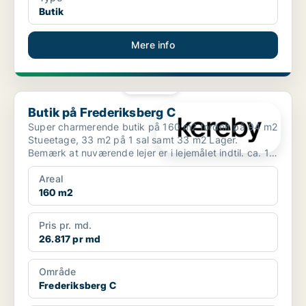
Butik
Mere info
PLATIN
Butik på Frederiksberg C
Butik på Frederiksberg C
Super charmerende butik på 160 m2 fordelt på 94 m2
Stueetage, 33 m2 på 1 sal samt 33 m2 Lager.
Bemærk at nuværende lejer er i lejemålet indtil. ca. 1
mart...
Areal
160 m2
Pris pr. md.
26.817 pr md
Område
Frederiksberg C