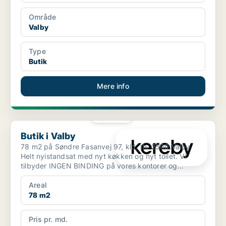
Område
Valby
Type
Butik
Mere info
PLATIN
Butik i Valby
Butik i Valby
78 m2 på Søndre Fasanvej 97, kld. th. 2500 Valby
Helt nyistandsat med nyt køkken og nyt toilet. Vi
tilbyder INGEN BINDING på vores kontorer og
butikker...
Areal
78 m2
Pris pr. md.