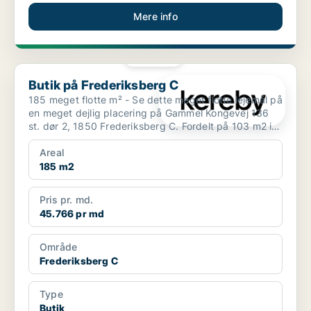
Mere info
PLATIN
Butik på Frederiksberg C
Butik på Frederiksberg C
185 meget flotte m² - Se dette meget flotte lejemål på
en meget dejlig placering på Gammel Kongevej 136
st. dør 2, 1850 Frederiksberg C. Fordelt på 103 m2 i
...
Areal
185 m2
Pris pr. md.
45.766 pr md
Område
Frederiksberg C
Type
Butik