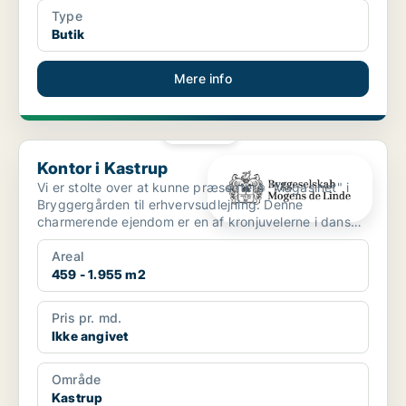
Type
Butik
Mere info
PLATIN
Kontor i Kastrup
Kontor i Kastrup
Vi er stolte over at kunne præsentere "Magasinet" i
Bryggergården til erhvervsudlejning. Denne
charmerende ejendom er en af kronjuvelerne i dansk
industrihis...
Areal
459 - 1.955 m2
Pris pr. md.
Ikke angivet
Område
Kastrup