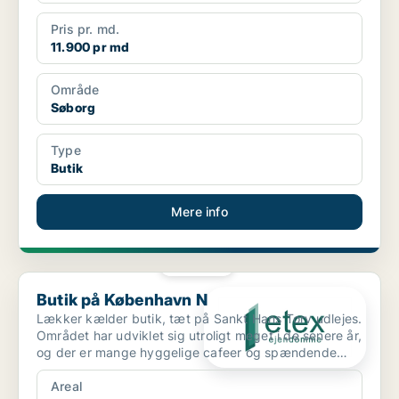
Pris pr. md.
11.900 pr md
Område
Søborg
Type
Butik
Mere info
PLATIN
Butik på København N
Butik på København N
Lækker kælder butik, tæt på Sankt Hans Torv udlejes.
Området har udviklet sig utroligt meget i de senere år,
og der er mange hyggelige cafeer og spændende
bu...
Areal