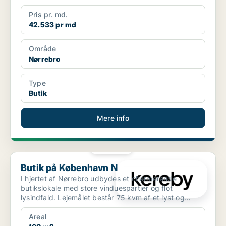
Pris pr. md.
42.533 pr md
Område
Nørrebro
Type
Butik
Mere info
PLATIN
Butik på København N
Butik på København N
I hjertet af Nørrebro udbydes et charmerende
butikslokale med store vinduespartier og flot
lysindfald. Lejemålet består 75 kvm af et lyst og
åbent butik...
Areal