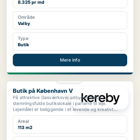
8.325 pr md
Område
Valby
Type
Butik
Mere info
PLATIN
Butik på København V
Butik på København V
På attraktive Gasværksvej udbydes dette
stemningsfulde butikslokale i parterre til leje.
Lejemålet er beliggende i et levende og kreativt
område mellem Veste...
Areal
113 m2