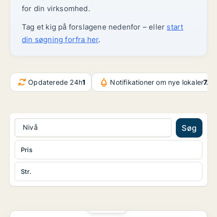
for din virksomhed.
Tag et kig på forslagene nedenfor – eller
start
din søgning forfra her
.
Opdaterede 24h
1
Notifikationer om nye lokaler
7.4
Nivå
Søg
Pris
Str.
PLATIN
Butik på København N