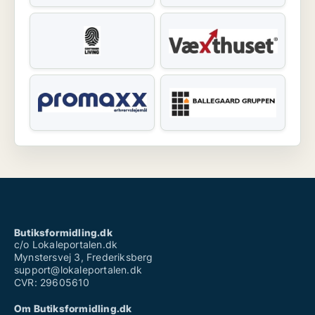
Butiksformidling.dk
c/o Lokaleportalen.dk
Mynstersvej 3, Frederiksberg
support@lokaleportalen.dk
CVR: 29605610
Om Butiksformidling.dk