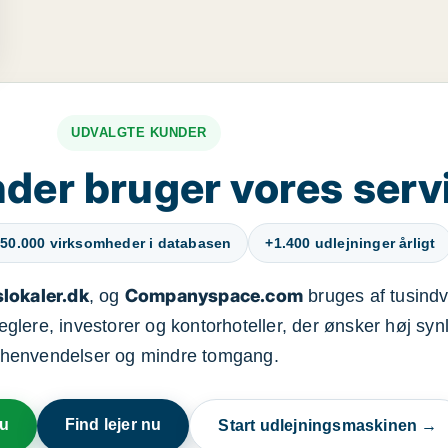
UDVALGTE KUNDER
der bruger vores serv
50.000 virksomheder i databasen
+1.400 udlejninger årligt
lokaler.dk
Companyspace.com
, og
bruges af tusindvi
ere, investorer og kontorhoteller, der ønsker høj synl
henvendelser og mindre tomgang.
nu
Find lejer nu
Start udlejningsmaskinen →