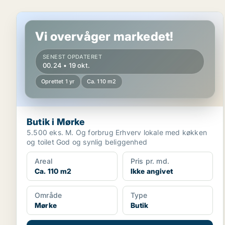
Butik i Mørke
Vi overvåger markedet!
SENEST OPDATERET
00.24 • 19 okt.
Oprettet 1 yr
Ca. 110 m2
Butik i Mørke
5.500 eks. M. Og forbrug Erhverv lokale med køkken
og toilet God og synlig beliggenhed
Areal
Pris pr. md.
Ca. 110 m2
Ikke angivet
Område
Type
Mørke
Butik