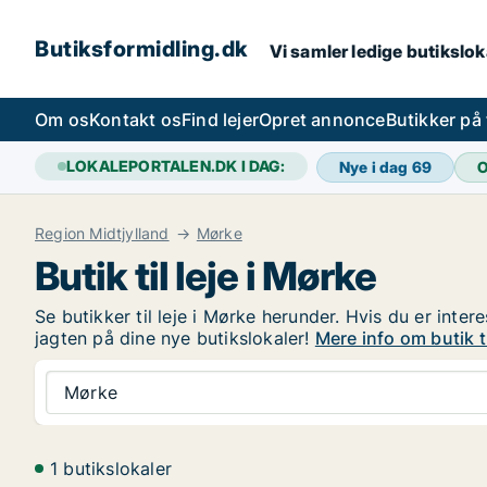
Butiksformidling.dk
Vi samler ledige butiksloka
Om os
Kontakt os
Find lejer
Opret annonce
Butikker på
LOKALEPORTALEN.DK I DAG:
Nye i dag
69
O
Region Midtjylland
Mørke
Butik til leje i Mørke
Se butikker til leje i Mørke herunder. Hvis du er inte
jagten på dine nye butikslokaler!
Mere info om butik ti
Mørke
1 butikslokaler