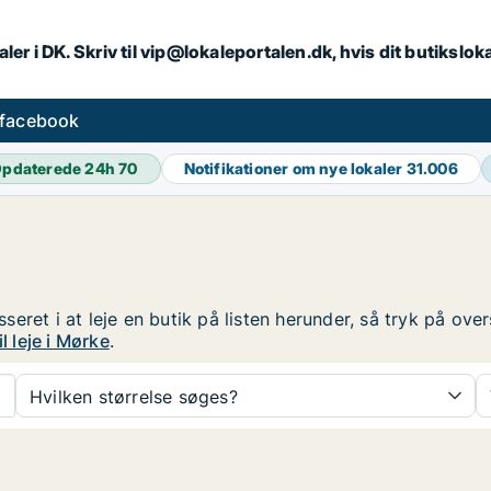
ler i DK. Skriv til vip@lokaleportalen.dk, hvis dit butikslo
 facebook
pdaterede 24h
70
Notifikationer om nye lokaler
31.006
resseret i at leje en butik på listen herunder, så tryk på o
l leje i Mørke
.
Hvilken størrelse søges?