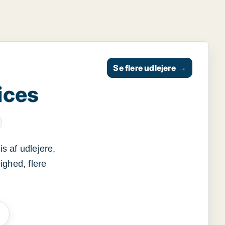
Se flere udlejere
→
ices
s af udlejere,
ighed, flere