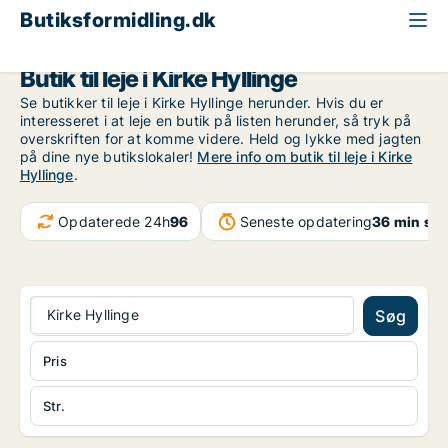
Butiksformidling.dk
Region Sjælland
Kirke Hyllinge
Butik til leje i Kirke Hyllinge
Se butikker til leje i Kirke Hyllinge herunder. Hvis du er
interesseret i at leje en butik på listen herunder, så tryk på
overskriften for at komme videre. Held og lykke med jagten
på dine nye butikslokaler!
Mere info om butik til leje i Kirke
Hyllinge
.
Opdaterede 24h
96
Seneste opdatering
36 min sid
Kirke Hyllinge
Søg
Pris
Str.