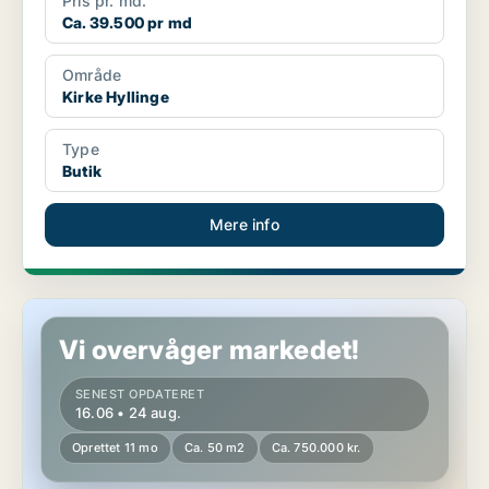
Pris pr. md.
Ca. 39.500 pr md
Område
Kirke Hyllinge
Type
Butik
Mere info
Butik i Kirke Hyllinge
Vi overvåger markedet!
SENEST OPDATERET
16.06 • 24 aug.
Oprettet 11 mo
Ca. 50 m2
Ca. 750.000 kr.