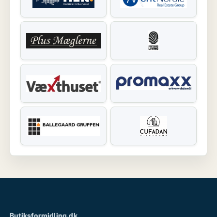
Butiksformidling.dk