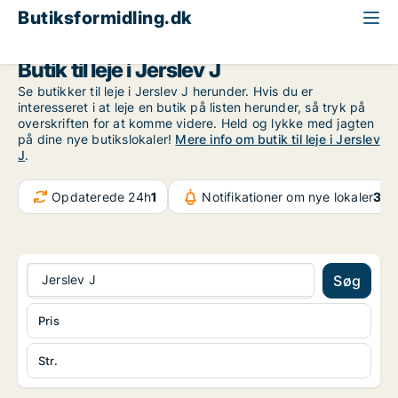
Butiksformidling.dk
Region Nordjylland
Jerslev J
Butik til leje i Jerslev J
Se butikker til leje i Jerslev J herunder. Hvis du er
interesseret i at leje en butik på listen herunder, så tryk på
overskriften for at komme videre. Held og lykke med jagten
på dine nye butikslokaler!
Mere info om butik til leje i Jerslev
J
.
Opdaterede 24h
1
Notifikationer om nye lokaler
31.
Jerslev J
Søg
Pris
Str.