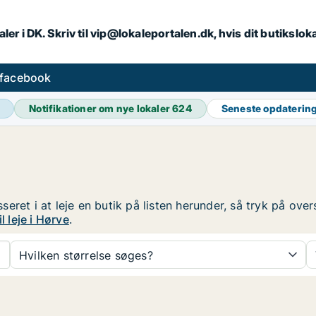
ler i DK. Skriv til vip@lokaleportalen.dk, hvis dit butikslo
 facebook
Notifikationer om nye lokaler
624
Seneste opdaterin
esseret i at leje en butik på listen herunder, så tryk på o
l leje i Hørve
.
Hvilken størrelse søges?