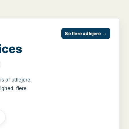
Se flere udlejere
→
ices
s af udlejere,
ighed, flere