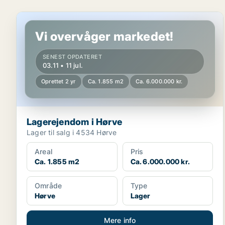
Lagerejendom i Hørve
Vi overvåger markedet!
SENEST OPDATERET
03.11 • 11 jul.
Oprettet 2 yr
Ca. 1.855 m2
Ca. 6.000.000 kr.
Lagerejendom i Hørve
Lager til salg i 4534 Hørve
Areal
Pris
Ca. 1.855 m2
Ca. 6.000.000 kr.
Område
Type
Hørve
Lager
Mere info