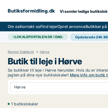
Butiksformidling.dk
Vi samler ledige butiksloka
Om os
Kontakt os
Find lejer
Opret annonce
Butikker på
LOKALEPORTALEN.DK I DAG:
Opdaterede 24h
96
Region Sjælland
Hørve
Butik til leje i Hørve
Se butikker til leje i Hørve herunder. Hvis du er inter
jagten på dine nye butikslokaler!
Mere info om butik ti
Hørve
1 butikslokaler