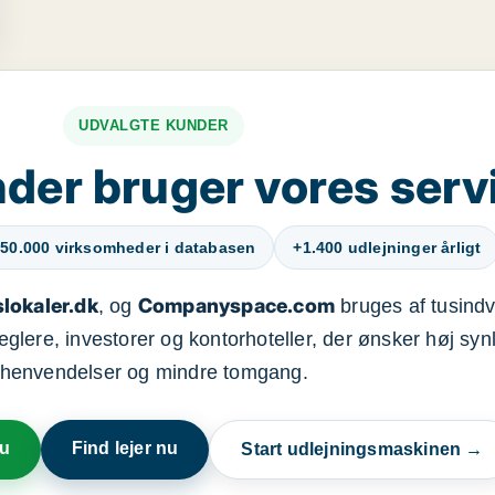
UDVALGTE KUNDER
der bruger vores serv
50.000 virksomheder i databasen
+1.400 udlejninger årligt
lokaler.dk
Companyspace.com
, og
bruges af tusindvi
ere, investorer og kontorhoteller, der ønsker høj synl
henvendelser og mindre tomgang.
nu
Find lejer nu
Start udlejningsmaskinen →