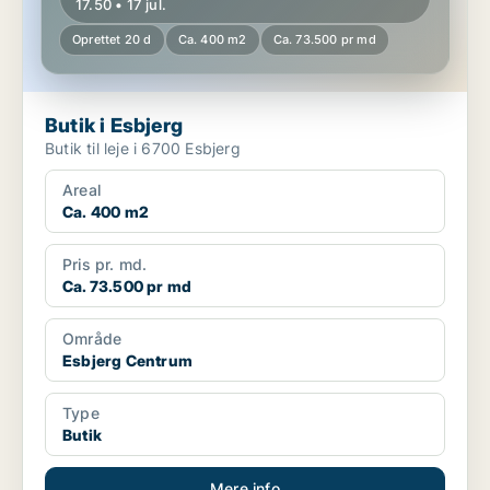
17.50 • 17 jul.
Oprettet 20 d
Ca. 400 m2
Ca. 73.500 pr md
Butik i Esbjerg
Butik til leje i 6700 Esbjerg
Areal
Ca. 400 m2
Pris pr. md.
Ca. 73.500 pr md
Område
Esbjerg Centrum
Type
Butik
Mere info