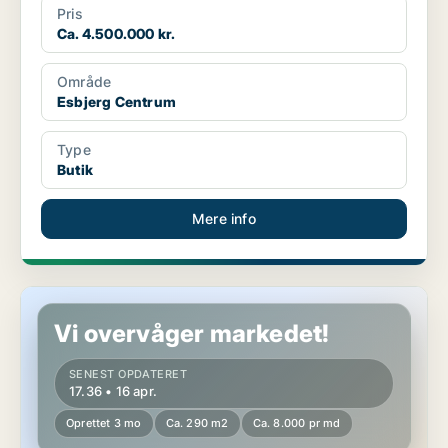
Pris
Ca. 4.500.000 kr.
Område
Esbjerg Centrum
Type
Butik
Mere info
Butik i Esbjerg
Vi overvåger markedet!
SENEST OPDATERET
17.36 • 16 apr.
Oprettet 3 mo
Ca. 290 m2
Ca. 8.000 pr md