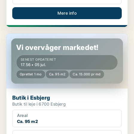
Mere info
Butik i Esbjerg
Vi overvåger markedet!
SENEST OPDATERET
17.56 • 05 jul.
Oprettet 1 mo
Ca. 95 m2
Ca. 15.000 pr md
Butik i Esbjerg
Butik til leje i 6700 Esbjerg
Areal
Ca. 95 m2