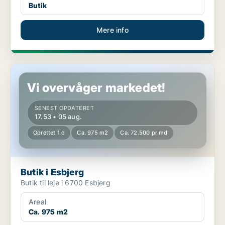
Butik
Mere info
Butik i Esbjerg
Vi overvåger markedet!
SENEST OPDATERET
17.53 • 05 aug.
Oprettet 1 d
Ca. 975 m2
Ca. 72.500 pr md
Butik i Esbjerg
Butik til leje i 6700 Esbjerg
Areal
Ca. 975 m2