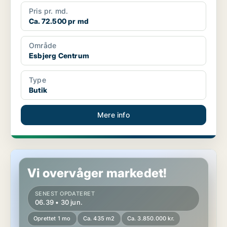
Pris pr. md.
Ca. 72.500 pr md
Område
Esbjerg Centrum
Type
Butik
Mere info
Butik i Esbjerg
Vi overvåger markedet!
SENEST OPDATERET
06.39 • 30 jun.
Oprettet 1 mo
Ca. 435 m2
Ca. 3.850.000 kr.