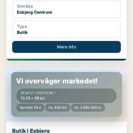
Område
Esbjerg Centrum
Type
Butik
Mere info
Butik i Esbjerg
Vi overvåger markedet!
SENEST OPDATERET
13.01 • 08 jul.
Oprettet 29 d
Ca. 850 m2
Ca. 3.980.000 kr.
Butik i Esbjerg