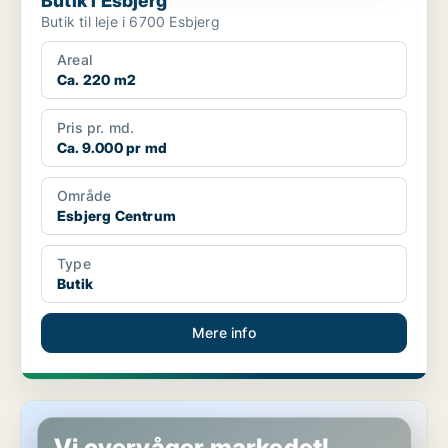
Butik i Esbjerg
Butik til leje i 6700 Esbjerg
Areal
Ca. 220 m2
Pris pr. md.
Ca. 9.000 pr md
Område
Esbjerg Centrum
Type
Butik
Mere info
Butik i Esbjerg
Vi overvåger markedet!