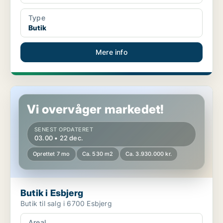
Type
Butik
Mere info
Butik i Esbjerg
Vi overvåger markedet!
SENEST OPDATERET
03.00 • 22 dec.
Oprettet 7 mo
Ca. 530 m2
Ca. 3.930.000 kr.
Butik i Esbjerg
Butik til salg i 6700 Esbjerg
Areal