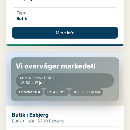
Type
Butik
Mere info
Butik i Esbjerg
Vi overvåger markedet!
SENEST OPDATERET
12.50 • 17 jul.
Oprettet 20 d
Ca. 420 m2
Ca. 66.000 pr md
Butik i Esbjerg
Butik til leje i 6700 Esbjerg