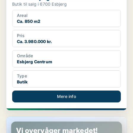
Butik til salg i 6700 Esbjerg
Areal
Ca. 850 m2
Pris
Ca. 3.980.000 kr.
Område
Esbjerg Centrum
Type
Butik
Mere info
Butik i Esbjerg
Vi overvåger markedet!