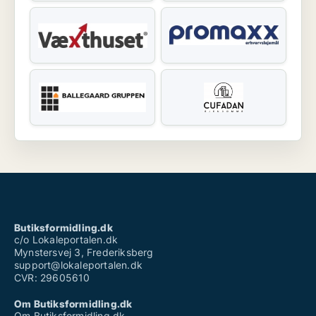
Butiksformidling.dk
c/o Lokaleportalen.dk
Mynstersvej 3, Frederiksberg
support@lokaleportalen.dk
CVR: 29605610
Om Butiksformidling.dk
Om Butiksformidling.dk