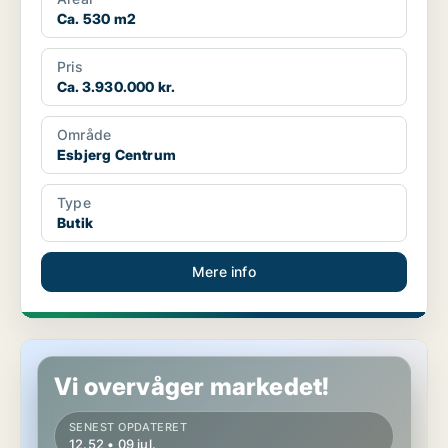
Ca. 530 m2
Pris
Ca. 3.930.000 kr.
Område
Esbjerg Centrum
Type
Butik
Mere info
Butik i Esbjerg
Vi overvåger markedet!
SENEST OPDATERET
12.52 • 09 jul.