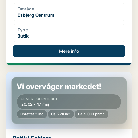
Område
Esbjerg Centrum
Type
Butik
Mere info
Butik i Esbjerg
Vi overvåger markedet!
SENEST OPDATERET
20.02 • 17 maj
Oprettet 2 mo
Ca. 220 m2
Ca. 9.000 pr md