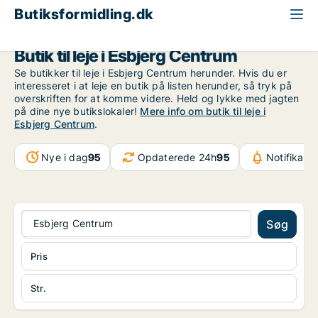
Butiksformidling.dk
Esbjerg
Esbjerg Centrum
Butik til leje i Esbjerg Centrum
Se butikker til leje i Esbjerg Centrum herunder. Hvis du er
interesseret i at leje en butik på listen herunder, så tryk på
overskriften for at komme videre. Held og lykke med jagten
på dine nye butikslokaler!
Mere info om butik til leje i
Esbjerg Centrum
.
Nye i dag
95
Opdaterede 24h
95
Notifikati
Esbjerg Centrum
Søg
Pris
Str.