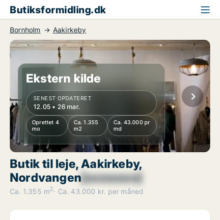
Butiksformidling.dk
Bornholm
Aakirkeby
Ekstern kilde
SENEST OPDATERET
12.05 • 26 mar.
Oprettet 4
Ca. 1.355
Ca. 43.000 pr
mo
m2
md
Butik til leje, Aakirkeby,
Nordvangen
[xxxxxxxx]
2
Ca. 1.355 m
Ca. 43.000 kr. per måned