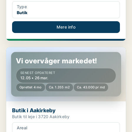
Type
Butik
Mere info
Butik i Aakirkeby
Vi overvåger markedet!
SENEST OPDATERET
12.05 • 26 mar.
Oprettet 4 mo
Ca. 1.355 m2
Ca. 43.000 pr md
Butik i Aakirkeby
Butik til leje i 3720 Aakirkeby
Areal