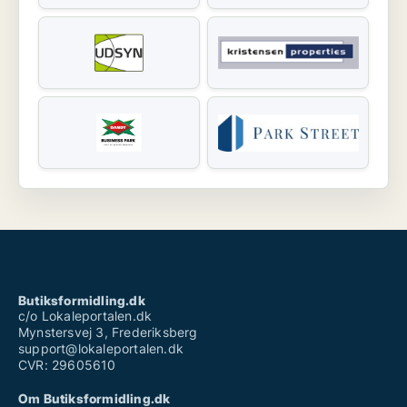
Butiksformidling.dk
c/o Lokaleportalen.dk
Mynstersvej 3, Frederiksberg
support@lokaleportalen.dk
CVR: 29605610
Om Butiksformidling.dk