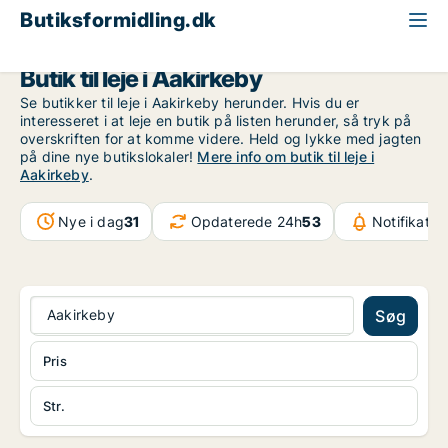
Butiksformidling.dk
Bornholm
Aakirkeby
Butik til leje i Aakirkeby
Se butikker til leje i Aakirkeby herunder. Hvis du er
interesseret i at leje en butik på listen herunder, så tryk på
overskriften for at komme videre. Held og lykke med jagten
på dine nye butikslokaler!
Mere info om butik til leje i
Aakirkeby
.
Nye i dag
31
Opdaterede 24h
53
Notifikatio
Aakirkeby
Søg
Pris
Str.