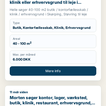
klinik eller erhvervsgrund til leje i
Skørping eller Støvring
Helle søger 40-100 m2 butik / kontorfællesskab /
klinik / erhvervsgrund i Skørping, Støvring til leje
Type
Butik, Kontorfællesskab, Klinik, Erhvervsgrund
Areal
2
40 - 100 m
Max. per måned
6.000 DKK
Mere info
11 mdr siden
Morten søger kontor, lager, værksted, butik, klinik, restauran
Morten søger kontor, lager, værksted,
butik, klinik, restaurant, erhvervsgrund,