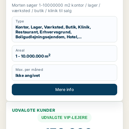
boligudlejningsejendom, hotel eller
Morten søger 1-10000000 m2 kontor / lager /
produktionslokaler til salg i Region
værksted / butik / klinik til salg
Nordjylland
Type
Kontor, Lager, Værksted, Butik, Klinik,
Restaurant, Erhvervsgrund,
Boligudlejningsejendom, Hotel,
Produktionslokaler
Areal
2
1 - 10.000.000 m
Max. per måned
Ikke angivet
Mere info
UDVALGTE KUNDER
UDVALGTE VIP-LEJERE