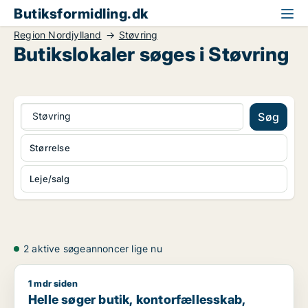
Butiksformidling.dk
Region Nordjylland
Støvring
Butikslokaler søges i Støvring
Støvring
Søg
Størrelse
Leje/salg
2 aktive søgeannoncer lige nu
1 mdr siden
Helle søger butik, kontorfællesskab, klinik eller erhvervsgrund
Helle søger butik, kontorfællesskab,