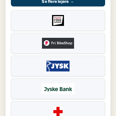
Se flere lejere
→