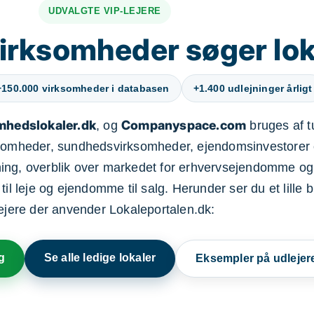
UDVALGTE VIP-LEJERE
irksomheder søger lok
+150.000 virksomheder i databasen
+1.400 udlejninger årligt
mhedslokaler.dk
Companyspace.com
, og
bruges af t
ksomheder, sundhedsvirksomheder, ejendomsinvestorer 
ning, overblik over markedet for erhvervsejendomme og
il leje og ejendomme til salg. Herunder ser du et lille b
lejere der anvender Lokaleportalen.dk:
g
Se alle ledige lokaler
Eksempler på udlejer