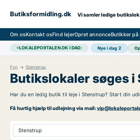
Butiksformidling.dk
Vi samler ledige butiksloka
Om os
Kontakt os
Find lejer
Opret annonce
Butikker på
LOKALEPORTALEN.DK I DAG:
Nye i dag
2
Op
Fyn
Stenstrup
Butikslokaler søges i
Har du en ledig butik til leje i Stenstrup? Start din u
Få hurtig hjælp til udlejning via mail:
vip@lokaleportal
Stenstrup