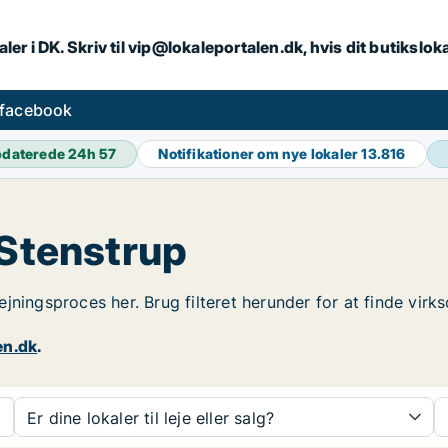
ler i DK. Skriv til vip@lokaleportalen.dk, hvis dit butikslo
 facebook
daterede 24h
57
Notifikationer om nye lokaler
13.816
 Stenstrup
dlejningsproces her. Brug filteret herunder for at finde vir
en.dk
.
Er dine lokaler til leje eller salg?