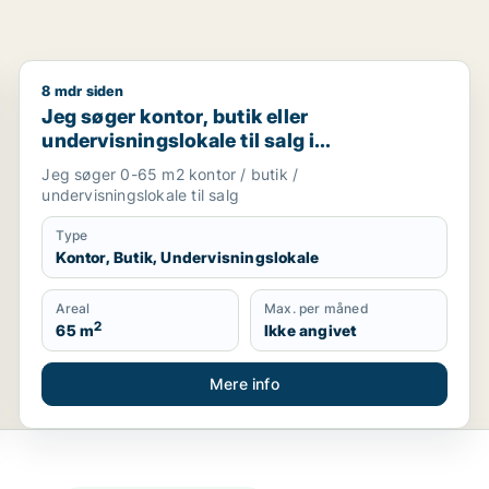
8 mdr siden
rg, Vester Skerninge eller Stenstrup m.fl.
Jeg søger kontor, butik eller undervisningslokale til 
Jeg søger kontor, butik eller
undervisningslokale til salg i
Storkøbenhavn, Nordsjælland eller Fyn
Jeg søger 0-65 m2 kontor / butik /
m.fl.
undervisningslokale til salg
Type
Kontor, Butik, Undervisningslokale
Areal
Max. per måned
2
65 m
Ikke angivet
Mere info