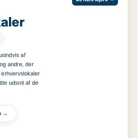
aler
usindvis af
og andre, der
 erhvervslokaler
itte udsnit af de
e →