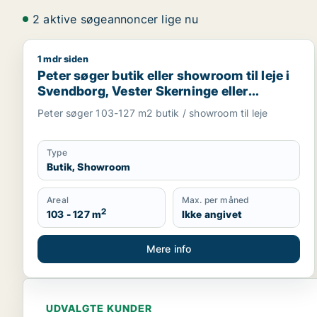
2 aktive søgeannoncer lige nu
1 mdr siden
Peter søger butik eller showroom til leje i Svendbo
Peter søger butik eller showroom til leje i
Svendborg, Vester Skerninge eller
Stenstrup m.fl.
Peter søger 103-127 m2 butik / showroom til leje
Type
Butik, Showroom
Areal
Max. per måned
2
103 - 127 m
Ikke angivet
Mere info
UDVALGTE KUNDER