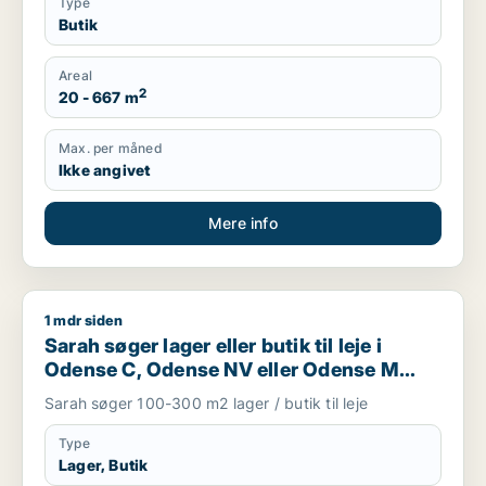
Type
Butik
Areal
2
20 - 667 m
Max. per måned
Ikke angivet
Mere info
1 mdr siden
Sarah søger lager eller butik til leje i Odense C, Odense NV 
Sarah søger lager eller butik til leje i
Odense C, Odense NV eller Odense M
m.fl.
Sarah søger 100-300 m2 lager / butik til leje
Type
Lager, Butik