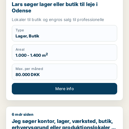
Lars søger lager eller butik til leje i
Odense
Lokaler til butik og engros salg til professionelle
Type
Lager, Butik
Areal
2
1.000 - 1.400 m
Max. per måned
80.000 DKK
Mere info
6 mdr siden
Jeg søger kontor, lager, værksted, butik, erhvervsgrund eller
Jeg søger kontor, lager, værksted, butik,
erhvervsgrund eller produktionslokaler til