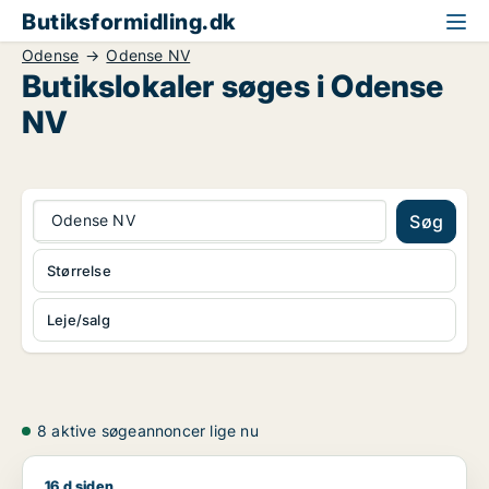
Butiksformidling.dk
Odense
Odense NV
Butikslokaler søges i Odense
NV
Odense NV
Søg
Størrelse
Leje/salg
8 aktive søgeannoncer lige nu
16 d siden
Klaus søger kontor, lager, værksted, butik, kontorfællesskab e