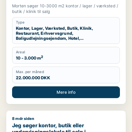
boligudlejningsejendom, hotel,
Morten søger 10-3000 m2 kontor / lager / værksted /
produktionslokaler eller garage til salg i
butik / klinik til salg
Odense
Type
Kontor, Lager, Værksted, Butik, Klinik,
Restaurant, Erhvervsgrund,
Boligudlejningsejendom, Hotel,
Produktionslokaler, Garage
Areal
2
10 - 3.000 m
Max. per måned
22.000.000 DKK
Mere info
8 mdr siden
Jeg søger kontor, butik eller undervisningslokale til salg i S
Jeg søger kontor, butik eller
undervisningslokale til salg i