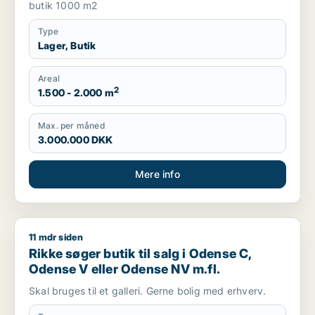
butik 1000 m2
Type
Lager, Butik
Areal
2
1.500 - 2.000 m
Max. per måned
3.000.000 DKK
Mere info
11 mdr siden
Rikke søger butik til salg i Odense C, Odense V eller Odense
Rikke søger butik til salg i Odense C,
Odense V eller Odense NV m.fl.
Skal bruges til et galleri. Gerne bolig med erhverv.