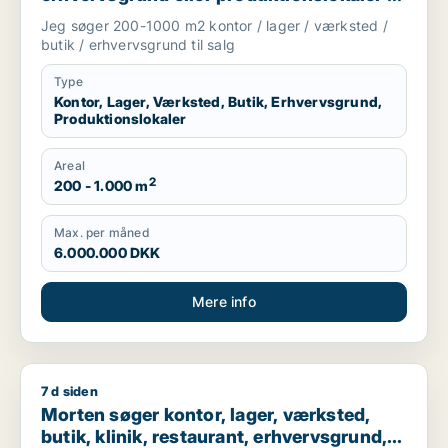
salg i Odense
Jeg søger 200-1000 m2 kontor / lager / værksted /
butik / erhvervsgrund til salg
Type
Kontor, Lager, Værksted, Butik, Erhvervsgrund,
Produktionslokaler
Areal
2
200 - 1.000 m
Max. per måned
6.000.000 DKK
Mere info
7 d siden
Morten søger kontor, lager, værksted, butik, klinik, restaura
Morten søger kontor, lager, værksted,
butik, klinik, restaurant, erhvervsgrund,