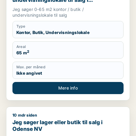
Storkøbenhavn, Nordsjælland eller Fyn
Jeg søger 0-65 m2 kontor / butik /
m.fl.
undervisningslokale til salg
Type
Kontor, Butik, Undervisningslokale
Areal
2
65 m
Max. per måned
Ikke angivet
Mere info
10 mdr siden
Jeg søger lager eller butik til salg i Odense NV
Jeg søger lager eller butik til salg i
Odense NV