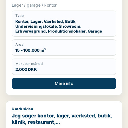
erhvervsgrund, produktionslokaler eller
Lager / garage / kontor
garage til leje i Region Sjælland eller
Nordsjælland
Type
Kontor, Lager, Værksted, Butik,
Undervisningslokale, Showroom,
Erhvervsgrund, Produktionslokaler, Garage
Areal
2
15 - 100.000 m
Max. per måned
2.000 DKK
Mere info
6 mdr siden
Jeg søger kontor, lager, værksted, butik, klinik, restaurant, 
Jeg søger kontor, lager, værksted, butik,
klinik, restaurant,