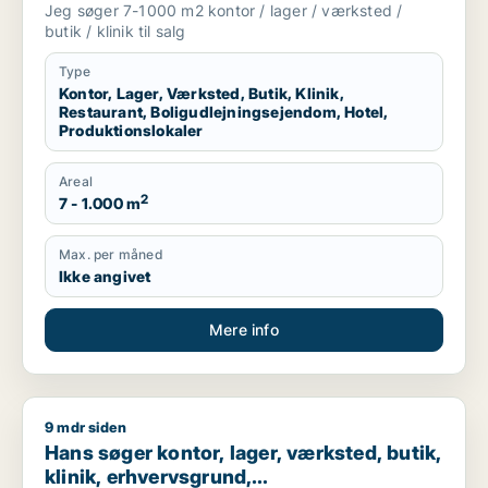
boligudlejningsejendom, hotel eller
Jeg søger 7-1000 m2 kontor / lager / værksted /
produktionslokaler til salg i Vordingborg,
butik / klinik til salg
Guldborgsund eller Lolland
Type
Kontor, Lager, Værksted, Butik, Klinik,
Restaurant, Boligudlejningsejendom, Hotel,
Produktionslokaler
Areal
2
7 - 1.000 m
Max. per måned
Ikke angivet
Mere info
9 mdr siden
Hans søger kontor, lager, værksted, butik, klinik, erhvervsgr
Hans søger kontor, lager, værksted, butik,
klinik, erhvervsgrund,