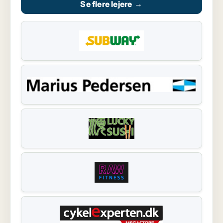
Se flere lejere
→