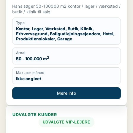
boligudlejningsejendom, hotel,
Hans søger 50-100000 m2 kontor / lager / værksted /
produktionslokaler eller garage til salg i
butik / klinik til salg
Region Sjælland
Type
Kontor, Lager, Værksted, Butik, Klinik,
Erhvervsgrund, Boligudlejningsejendom, Hotel,
Produktionslokaler, Garage
Areal
2
50 - 100.000 m
Max. per måned
Ikke angivet
Mere info
UDVALGTE KUNDER
UDVALGTE VIP-LEJERE