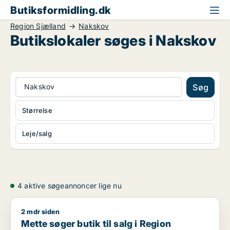
Butiksformidling.dk
Region Sjælland
Nakskov
Butikslokaler søges i Nakskov
Nakskov
Søg
Størrelse
Leje/salg
4 aktive søgeannoncer lige nu
2 mdr siden
Mette søger butik til salg i Region Sjælland
Mette søger butik til salg i Region