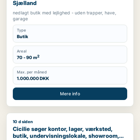
Sjælland
nedlagt butik med lejlighed - uden trapper, have,
garage
Type
Butik
Areal
2
70 - 90 m
Max. per måned
1.000.000 DKK
Mere info
10 d siden
Cicilie søger kontor, lager, værksted, butik, undervisningslo
Cicilie søger kontor, lager, værksted,
butik, undervisningslokale, showroom,