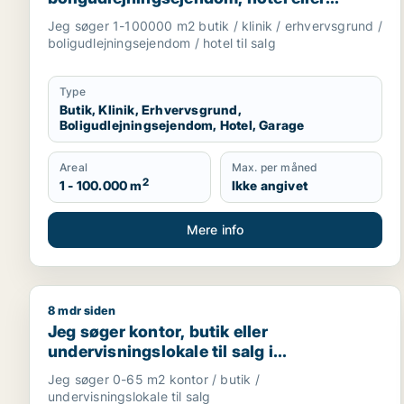
garage til salg i Storkøbenhavn
Jeg søger 1-100000 m2 butik / klinik / erhvervsgrund /
boligudlejningsejendom / hotel til salg
Type
Butik, Klinik, Erhvervsgrund,
Boligudlejningsejendom, Hotel, Garage
Areal
Max. per måned
2
1 - 100.000 m
Ikke angivet
Mere info
8 mdr siden
Jeg søger kontor, butik eller undervisningslokale ti
Jeg søger kontor, butik eller
undervisningslokale til salg i
Storkøbenhavn, Nordsjælland eller Fyn
Jeg søger 0-65 m2 kontor / butik /
m.fl.
undervisningslokale til salg