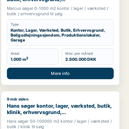
boligudlejningsejendom,
Marcus søger 0-1000 m2 kontor / lager / værksted /
produktionslokaler eller garage til salg i
butik / erhvervsgrund til salg
Storkøbenhavn
Type
Kontor, Lager, Værksted, Butik, Erhvervsgrund,
Boligudlejningsejendom, Produktionslokaler,
Garage
Areal
Max. per måned
2
1.000 m
2.500.000 DKK
Mere info
9 mdr siden
Hans søger kontor, lager, værksted, butik, klinik, erhv
Hans søger kontor, lager, værksted, butik,
klinik, erhvervsgrund,
boligudlejningsejendom, hotel,
Hans søger 50-100000 m2 kontor / lager / værksted /
produktionslokaler eller garage til salg i
butik / klinik til salg