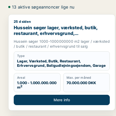
13 aktive søgeannoncer lige nu
25 d siden
Hussein søger lager, værksted, butik, restaurant, e
Hussein søger lager, værksted, butik,
restaurant, erhvervsgrund,
boligudlejningsejendom eller garage til
Hussein søger 1000-1000000000 m2 lager / værksted
salg i Greve, Solrød eller Roskilde m.fl.
/ butik / restaurant / erhvervsgrund til salg
Type
Lager, Værksted, Butik, Restaurant,
Erhvervsgrund, Boligudlejningsejendom, Garage
Areal
Max. per måned
1.000 - 1.000.000.000
70.000.000 DKK
2
m
Mere info