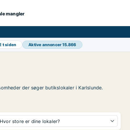
kale mangler
2 t siden
Aktive annoncer
15.866
rksomheder der søger butikslokaler i Karlslunde.
Hvor store er dine lokaler?