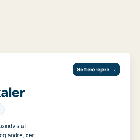
Se flere lejere
→
aler
usindvis af
og andre, der