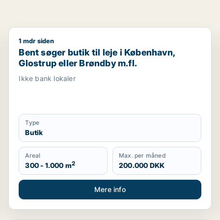
1 mdr siden
rhvervsgrund, boligudlejningsejendom eller garage til salg 
Bent søger butik til leje i København, Glostrup eller 
Bent søger butik til leje i København,
Glostrup eller Brøndby m.fl.
Ikke bank lokaler
Type
Butik
Areal
Max. per måned
2
300 - 1.000 m
200.000 DKK
Mere info