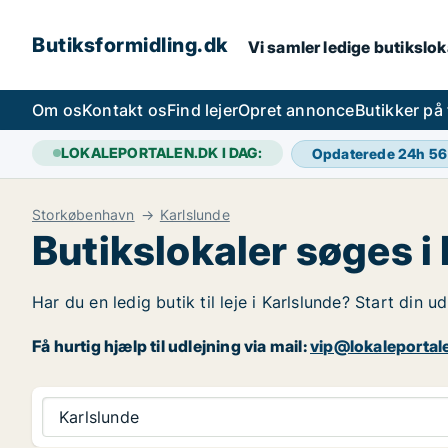
Butiksformidling.dk
Vi samler ledige butiksloka
Om os
Kontakt os
Find lejer
Opret annonce
Butikker på
LOKALEPORTALEN.DK I DAG:
Opdaterede 24h
56
Storkøbenhavn
Karlslunde
Butikslokaler søges i
Har du en ledig butik til leje i Karlslunde? Start din 
Få hurtig hjælp til udlejning via mail:
vip@lokaleportal
Karlslunde