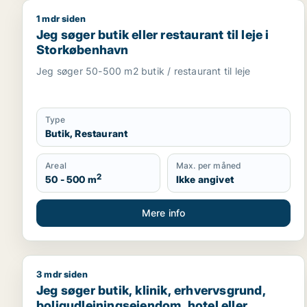
1 mdr siden
Jeg søger butik eller restaurant til leje i Storkøbe
Jeg søger butik eller restaurant til leje i
Storkøbenhavn
Jeg søger 50-500 m2 butik / restaurant til leje
Type
Butik, Restaurant
Areal
Max. per måned
2
50 - 500 m
Ikke angivet
Mere info
3 mdr siden
Jeg søger butik, klinik, erhvervsgrund, boligudlejn
Jeg søger butik, klinik, erhvervsgrund,
boligudlejningsejendom, hotel eller