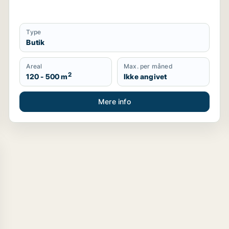
Type
Butik
Areal
Max. per måned
2
120 - 500 m
Ikke angivet
Mere info
leje i Storkøbenhavn