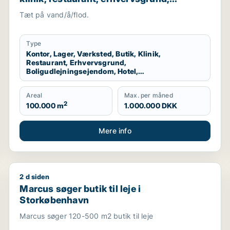
boligudlejningsejendom, hotel,
Tæt på vand/å/flod.
produktionslokaler eller garage til salg i
Storkøbenhavn
Type
Kontor, Lager, Værksted, Butik, Klinik,
Restaurant, Erhvervsgrund,
Boligudlejningsejendom, Hotel,
Produktionslokaler, Garage
Areal
Max. per måned
2
100.000 m
1.000.000 DKK
Mere info
2 d siden
l salg i Storkøbenhavn, Nordsjælland eller Fyn m.fl.
Marcus søger butik til leje i Storkøbenhavn
Marcus søger butik til leje i
Storkøbenhavn
Marcus søger 120-500 m2 butik til leje