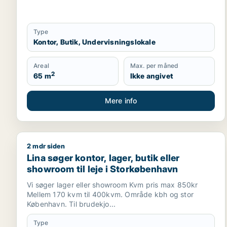
Type
Kontor, Butik, Undervisningslokale
Areal
Max. per måned
2
65 m
Ikke angivet
Mere info
2 mdr siden
Lina søger kontor, lager, butik eller showroom til 
Lina søger kontor, lager, butik eller
showroom til leje i Storkøbenhavn
Vi søger lager eller showroom Kvm pris max 850kr
Mellem 170 kvm til 400kvm. Område kbh og stor
København. Til brudekjo...
Type