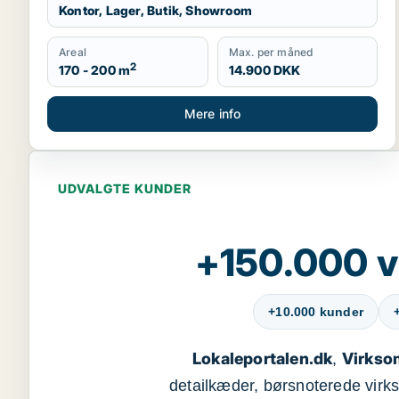
Kontor, Lager, Butik, Showroom
Areal
Max. per måned
2
170 - 200 m
14.900 DKK
Mere info
UDVALGTE KUNDER
+150.000 v
+10.000 kunder
Lokaleportalen.dk
Virkso
,
detailkæder, børsnoterede vir