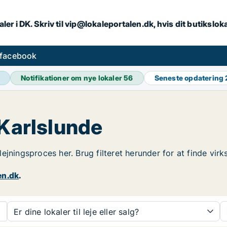
ler i DK. Skriv til vip@lokaleportalen.dk, hvis dit butikslo
 facebook
Notifikationer om nye lokaler
56
Seneste opdatering
 Karlslunde
udlejningsproces her. Brug filteret herunder for at finde vi
en.dk
.
Er dine lokaler til leje eller salg?