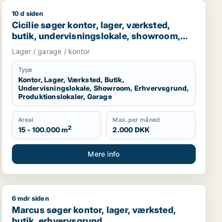
10 d siden
Cicilie søger kontor, lager, værksted, butik, undervisn
Cicilie søger kontor, lager, værksted,
butik, undervisningslokale, showroom,
erhvervsgrund, produktionslokaler eller
Lager / garage / kontor
garage til leje i Region Sjælland eller
Nordsjælland
Type
Kontor, Lager, Værksted, Butik,
Undervisningslokale, Showroom, Erhvervsgrund,
Produktionslokaler, Garage
Areal
Max. per måned
2
15 - 100.000 m
2.000 DKK
Mere info
6 mdr siden
staurant, erhvervsgrund, boligudlejningsejendom, hotel, pro
Marcus søger kontor, lager, værksted, butik, erhvervsg
Marcus søger kontor, lager, værksted,
butik, erhvervsgrund,