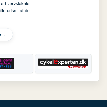
 erhvervslokaler
itte udsnit af de
e →