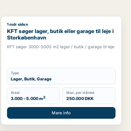
1 mdr siden
i Greve, Solrød eller Roskilde m.fl.
Brøndby m.fl.
KFT søger lager, butik eller garage til leje i Storkøben
KFT søger lager, butik eller garage til leje i
Storkøbenhavn
KFT søger 3000-5000 m2 lager / butik / garage til leje
Type
Lager, Butik, Garage
Areal
Max. per måned
2
3.000 - 5.000 m
250.000 DKK
Mere info