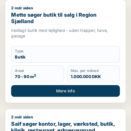
2 mdr siden
nhavn
Mette søger butik til salg i Region Sjælland
Mette søger butik til salg i Region
Sjælland
nedlagt butik med lejlighed - uden trapper, have,
garage
Type
Butik
Areal
Max. per måned
2
70 - 90 m
1.000.000 DKK
Mere info
2 mdr siden
ingsejendom, hotel eller garage til salg i Storkøbenhavn
Saif søger kontor, lager, værksted, butik, klinik, re
Saif søger kontor, lager, værksted, butik,
klinik, restaurant, erhvervsgrund,