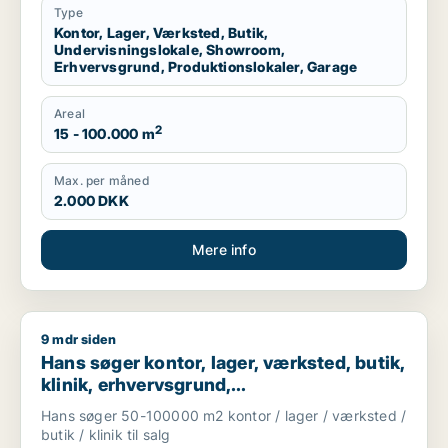
Nordsjælland
Type
Kontor, Lager, Værksted, Butik,
Undervisningslokale, Showroom,
Erhvervsgrund, Produktionslokaler, Garage
Areal
2
15 - 100.000 m
Max. per måned
2.000 DKK
Mere info
9 mdr siden
Hans søger kontor, lager, værksted, butik, klinik, erhvervsgr
Hans søger kontor, lager, værksted, butik,
klinik, erhvervsgrund,
boligudlejningsejendom, hotel,
Hans søger 50-100000 m2 kontor / lager / værksted /
produktionslokaler eller garage til salg i
butik / klinik til salg