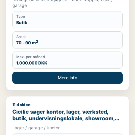
garage
Type
Butik
Areal
2
70 - 90 m
Max. per måned
1.000.000 DKK
Mere info
11 d siden
Cicilie søger kontor, lager, værksted, butik, undervisningslo
Cicilie søger kontor, lager, værksted,
butik, undervisningslokale, showroom,
erhvervsgrund, produktionslokaler eller
Lager / garage / kontor
garage til leje i Region Sjælland eller