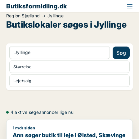
Butiksformidling.dk
Region Sjælland
Jyllinge
Butikslokaler søges i Jyllinge
Jyllinge
Søg
Størrelse
Leje/salg
4 aktive søgeannoncer lige nu
1 mdr siden
Ann søger butik til leje i Ølsted, Skævinge eller Slangerup m.f
Ann søger butik til leje i Ølsted, Skævinge