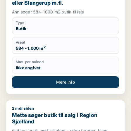
eller Slangerup m.fl.
Ann søger 584-1000 m2 butik til leje
Type
Butik
Areal
2
584 - 1.000 m
Max. per måned
Ikke angivet
Mere info
2 mdr siden
Mette søger butik til salg i Region Sjælland
Mette søger butik til salg i Region
Sjælland
nedlagt butik med lejlighed - uden trapper, have,