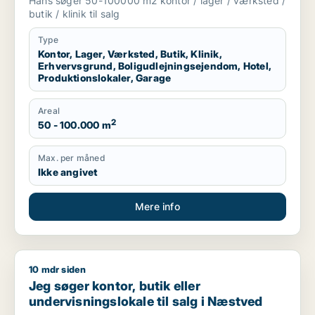
Hans søger 50-100000 m2 kontor / lager / værksted /
produktionslokaler eller garage til salg i
butik / klinik til salg
Region Sjælland
Type
Kontor, Lager, Værksted, Butik, Klinik,
Erhvervsgrund, Boligudlejningsejendom, Hotel,
Produktionslokaler, Garage
Areal
2
50 - 100.000 m
Max. per måned
Ikke angivet
Mere info
10 mdr siden
Jeg søger kontor, butik eller undervisningslokale til salg i 
Jeg søger kontor, butik eller
undervisningslokale til salg i Næstved