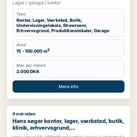
Lager / garage / kontor
garage til leje i Region Sjælland eller
Nordsjælland
Type
Kontor, Lager, Værksted, Butik,
Undervisningslokale, Showroom,
Erhvervsgrund, Produktionslokaler, Garage
Areal
2
15 - 100.000 m
Max. per måned
2.000 DKK
Mere info
9 mdr siden
Hans søger kontor, lager, værksted, butik, klinik, erhvervsgr
Hans søger kontor, lager, værksted, butik,
klinik, erhvervsgrund,
boligudlejningsejendom, hotel,