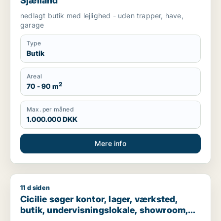
Sjælland
nedlagt butik med lejlighed - uden trapper, have,
garage
Type
Butik
Areal
2
70 - 90 m
Max. per måned
1.000.000 DKK
Mere info
11 d siden
Cicilie søger kontor, lager, værksted, butik, undervisningslo
Cicilie søger kontor, lager, værksted,
butik, undervisningslokale, showroom,
erhvervsgrund, produktionslokaler eller