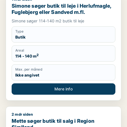
Simone søger butik til leje i Herlufmagle,
Fuglebjerg eller Sandved m.fl.
Simone søger 114-140 m2 butik til leje
Type
Butik
Areal
2
114 - 140 m
Max. per måned
Ikke angivet
Mere info
2 mdr siden
Mette søger butik til salg i Region Sjælland
Mette søger butik til salg i Region