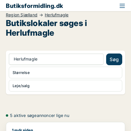
Butiksformidling.dk
Region Sjælland
Herlufmagle
Butikslokaler søges i
Herlufmagle
Herlufmagle
Søg
Størrelse
Leje/salg
5 aktive søgeannoncer lige nu
1 mdr siden
Simone søger butik til leje i Herlufmagle, Fuglebjerg eller Sa