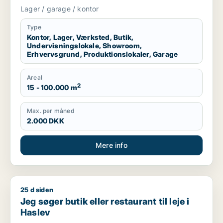
erhvervsgrund, produktionslokaler eller
Lager / garage / kontor
garage til leje i Region Sjælland eller
Nordsjælland
Type
Kontor, Lager, Værksted, Butik,
Undervisningslokale, Showroom,
Erhvervsgrund, Produktionslokaler, Garage
Areal
2
15 - 100.000 m
Max. per måned
2.000 DKK
Mere info
25 d siden
Jeg søger butik eller restaurant til leje i Haslev
Jeg søger butik eller restaurant til leje i
Haslev