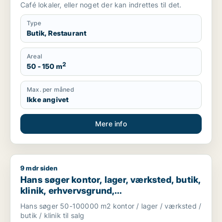
Café lokaler, eller noget der kan indrettes til det.
Type
Butik, Restaurant
Areal
2
50 - 150 m
Max. per måned
Ikke angivet
Mere info
9 mdr siden
Hans søger kontor, lager, værksted, butik, klinik, erhvervsgr
Hans søger kontor, lager, værksted, butik,
klinik, erhvervsgrund,
boligudlejningsejendom, hotel,
Hans søger 50-100000 m2 kontor / lager / værksted /
produktionslokaler eller garage til salg i
butik / klinik til salg