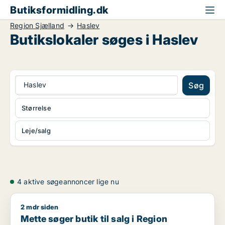
Butiksformidling.dk
Region Sjælland
Haslev
Butikslokaler søges i Haslev
Haslev
Søg
Størrelse
Leje/salg
4 aktive søgeannoncer lige nu
2 mdr siden
Mette søger butik til salg i Region Sjælland
Mette søger butik til salg i Region