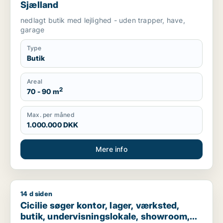
Sjælland
nedlagt butik med lejlighed - uden trapper, have,
garage
Type
Butik
Areal
2
70 - 90 m
Max. per måned
1.000.000 DKK
Mere info
14 d siden
Cicilie søger kontor, lager, værksted, butik, undervisningslo
Cicilie søger kontor, lager, værksted,
butik, undervisningslokale, showroom,