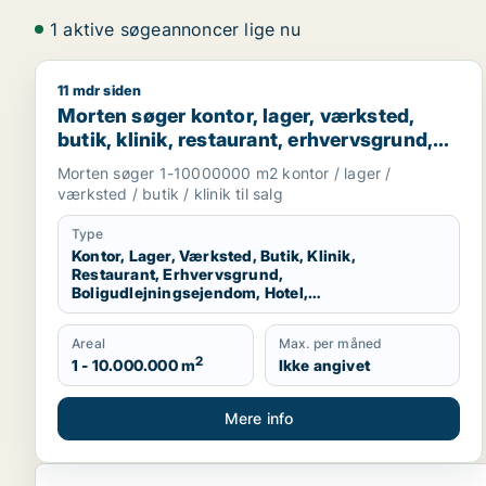
1 aktive søgeannoncer lige nu
11 mdr siden
Morten søger kontor, lager, værksted, butik, klinik
Morten søger kontor, lager, værksted,
butik, klinik, restaurant, erhvervsgrund,
boligudlejningsejendom, hotel eller
Morten søger 1-10000000 m2 kontor / lager /
produktionslokaler til salg i Region
værksted / butik / klinik til salg
Nordjylland
Type
Kontor, Lager, Værksted, Butik, Klinik,
Restaurant, Erhvervsgrund,
Boligudlejningsejendom, Hotel,
Produktionslokaler
Areal
Max. per måned
2
1 - 10.000.000 m
Ikke angivet
Mere info