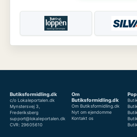
Butiksformidling.dk
Om
Pop
Butiksformidling.dk
c/o Lokaleportalen.dk
Buti
Om Butiksformidling.dk
Mynstersvej 3,
Buti
Nyt om ejendomme
Frederiksberg
Buti
Kontakt os
support@lokaleportalen.dk
Buti
CVR: 29605610
Buti