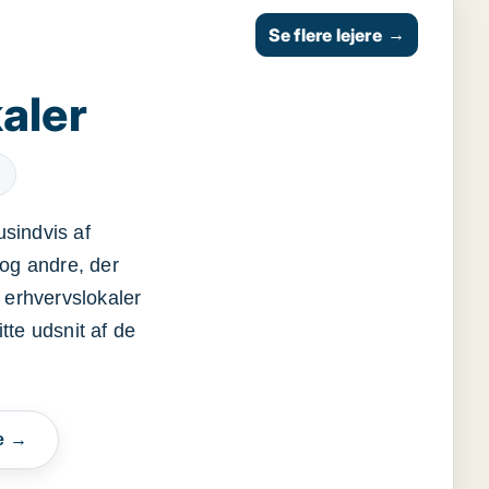
Se flere lejere
→
aler
usindvis af
og andre, der
 erhvervslokaler
itte udsnit af de
e →