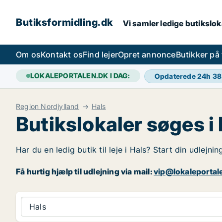
Butiksformidling.dk
Vi samler ledige butiksloka
Om os
Kontakt os
Find lejer
Opret annonce
Butikker på
LOKALEPORTALEN.DK I DAG:
Opdaterede 24h
38
Region Nordjylland
Hals
Butikslokaler søges i
Har du en ledig butik til leje i Hals? Start din udlejn
Få hurtig hjælp til udlejning via mail:
vip@lokaleportal
Hals