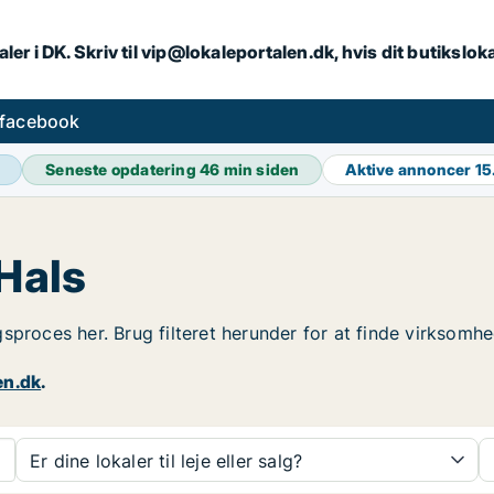
ler i DK. Skriv til vip@lokaleportalen.dk, hvis dit butikslo
 facebook
Seneste opdatering
46 min siden
Aktive annoncer
15
 Hals
ingsproces her. Brug filteret herunder for at finde virksomh
en.dk
.
Er dine lokaler til leje eller salg?