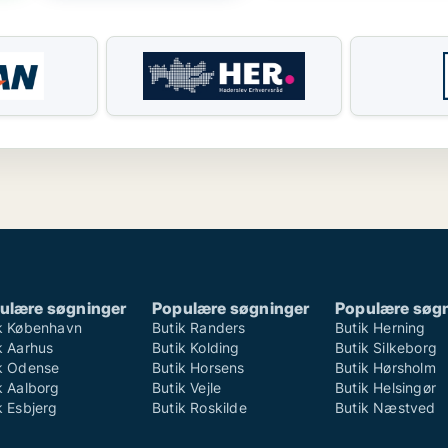
ulære søgninger
Populære søgninger
Populære søg
k København
Butik Randers
Butik Herning
k Aarhus
Butik Kolding
Butik Silkeborg
k Odense
Butik Horsens
Butik Hørsholm
k Aalborg
Butik Vejle
Butik Helsingør
k Esbjerg
Butik Roskilde
Butik Næstved