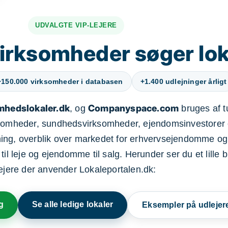
UDVALGTE VIP-LEJERE
irksomheder søger lok
+150.000 virksomheder i databasen
+1.400 udlejninger årligt
mhedslokaler.dk
Companyspace.com
, og
bruges af t
ksomheder, sundhedsvirksomheder, ejendomsinvestorer 
ning, overblik over markedet for erhvervsejendomme og
il leje og ejendomme til salg. Herunder ser du et lille b
lejere der anvender Lokaleportalen.dk:
g
Se alle ledige lokaler
Eksempler på udlejer