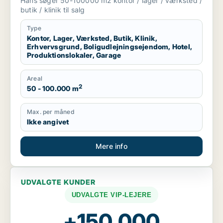
Hans søger 50-100000 m2 kontor / lager / værksted /
produktionslokaler eller garage til salg i
butik / klinik til salg
Region Sjælland
Type
Kontor, Lager, Værksted, Butik, Klinik,
Erhvervsgrund, Boligudlejningsejendom, Hotel,
Produktionslokaler, Garage
Areal
2
50 - 100.000 m
Max. per måned
Ikke angivet
Mere info
UDVALGTE KUNDER
UDVALGTE VIP-LEJERE
+150.000