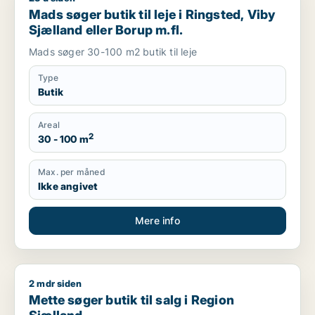
Mads søger butik til leje i Ringsted, Viby
Sjælland eller Borup m.fl.
Mads søger 30-100 m2 butik til leje
Type
Butik
Areal
2
30 - 100 m
Max. per måned
Ikke angivet
Mere info
2 mdr siden
Mette søger butik til salg i Region Sjælland
Mette søger butik til salg i Region