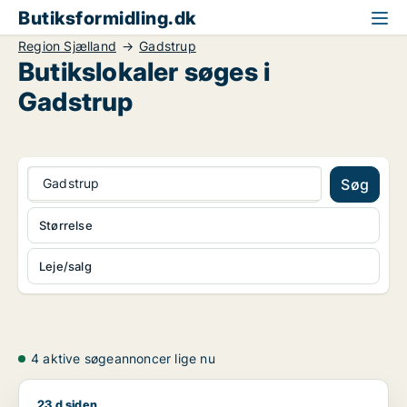
Butiksformidling.dk
Region Sjælland
Gadstrup
Butikslokaler søges i
Gadstrup
Gadstrup
Søg
Størrelse
Leje/salg
4 aktive søgeannoncer lige nu
23 d siden
Mads søger butik til leje i Ringsted, Viby Sjælland eller Borup