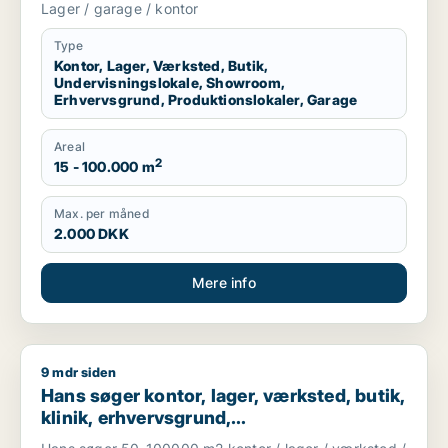
Lager / garage / kontor
garage til leje i Region Sjælland eller
Nordsjælland
Type
Kontor, Lager, Værksted, Butik,
Undervisningslokale, Showroom,
Erhvervsgrund, Produktionslokaler, Garage
Areal
2
15 - 100.000 m
Max. per måned
2.000 DKK
Mere info
9 mdr siden
Hans søger kontor, lager, værksted, butik, klinik, erhvervsgr
Hans søger kontor, lager, værksted, butik,
klinik, erhvervsgrund,
boligudlejningsejendom, hotel,