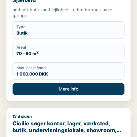
Sjælland
nedlagt butik med lejlighed - uden trapper, have,
garage
Type
Butik
Areal
2
70 - 90 m
Max. per måned
1.000.000 DKK
Mere info
13 d siden
Cicilie søger kontor, lager, værksted, butik, undervisningslo
Cicilie søger kontor, lager, værksted,
butik, undervisningslokale, showroom,
erhvervsgrund, produktionslokaler eller