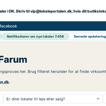
ler i DK. Skriv til vip@lokaleportalen.dk, hvis dit butikslo
 facebook
Notifikationer om nye lokaler
7.456
Seneste opdaterin
 Farum
ningsproces her. Brug filteret herunder for at finde virkso
en.dk
.
Er dine lokaler til leje eller salg?