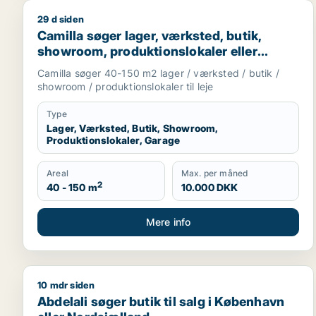
29 d siden
Camilla søger lager, værksted, butik, showroom, pro
Camilla søger lager, værksted, butik,
showroom, produktionslokaler eller
garage til leje i Nordsjælland
Camilla søger 40-150 m2 lager / værksted / butik /
showroom / produktionslokaler til leje
Type
Lager, Værksted, Butik, Showroom,
Produktionslokaler, Garage
Areal
Max. per måned
2
40 - 150 m
10.000 DKK
Mere info
10 mdr siden
Abdelali søger butik til salg i København eller Nor
Abdelali søger butik til salg i København