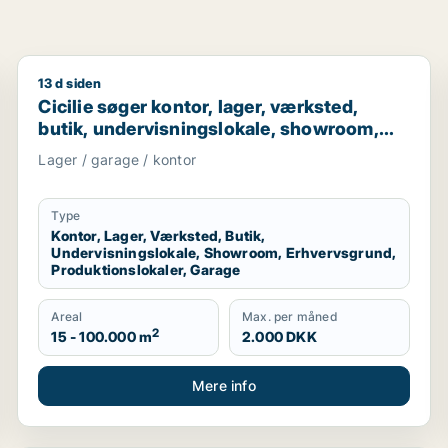
13 d siden
er til leje i Nordsjælland
Cicilie søger kontor, lager, værksted, butik, undervi
Cicilie søger kontor, lager, værksted,
butik, undervisningslokale, showroom,
erhvervsgrund, produktionslokaler eller
Lager / garage / kontor
garage til leje i Region Sjælland eller
Nordsjælland
Type
Kontor, Lager, Værksted, Butik,
Undervisningslokale, Showroom, Erhvervsgrund,
Produktionslokaler, Garage
Areal
Max. per måned
2
15 - 100.000 m
2.000 DKK
Mere info