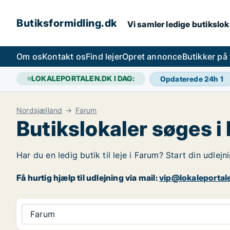
Butiksformidling.dk
Vi samler ledige butiksloka
Om os
Kontakt os
Find lejer
Opret annonce
Butikker på
LOKALEPORTALEN.DK I DAG:
Opdaterede 24h
1
Nordsjælland
Farum
Butikslokaler søges i
Har du en ledig butik til leje i Farum? Start din udlej
Få hurtig hjælp til udlejning via mail:
vip@lokaleportal
Farum