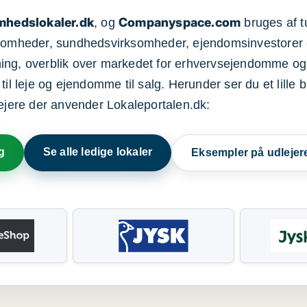
mhedslokaler.dk
Companyspace.com
, og
bruges af t
ksomheder, sundhedsvirksomheder, ejendomsinvestorer 
ning, overblik over markedet for erhvervsejendomme og
il leje og ejendomme til salg. Herunder ser du et lille b
lejere der anvender Lokaleportalen.dk:
g
Se alle ledige lokaler
Eksempler på udlejer