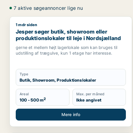
7 aktive søgeannoncer lige nu
1 mdr siden
Jesper søger butik, showroom eller produktionslokal
Jesper søger butik, showroom eller
produktionslokaler til leje i Nordsjælland
gerne et mellem højt lagerlokale som kan bruges til
udstilling af trægulve, kun 1 etage har interesse.
Type
Butik, Showroom, Produktionslokaler
Areal
Max. per måned
2
100 - 500 m
Ikke angivet
Mere info