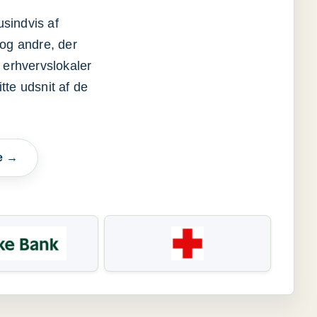
usindvis af
og andre, der
 erhvervslokaler
itte udsnit af de
e →