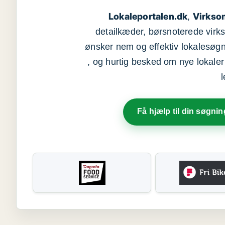
Lokaleportalen.dk
Virkso
,
detailkæder, børsnoterede vir
ønsker nem og effektiv lokalesøg
, og hurtig besked om nye lokaler t
Få hjælp til din søgnin