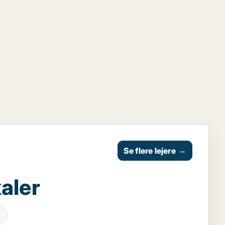
Se flere lejere
→
aler