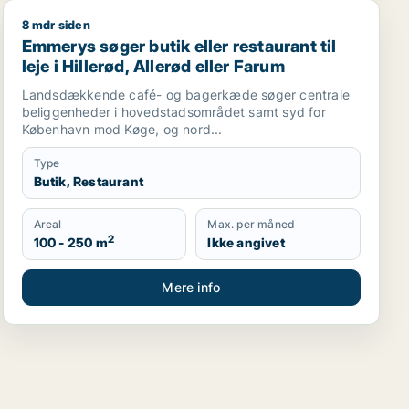
8 mdr siden
salg i Storkøbenhavn, Nordsjælland eller Fyn m.fl.
Emmerys søger butik eller restaurant til leje i Hillerød,
Emmerys søger butik eller restaurant til
leje i Hillerød, Allerød eller Farum
Landsdækkende café- og bagerkæde søger centrale
beliggenheder i hovedstadsområdet samt syd for
København mod Køge, og nord...
Type
Butik, Restaurant
Areal
Max. per måned
2
100 - 250 m
Ikke angivet
Mere info