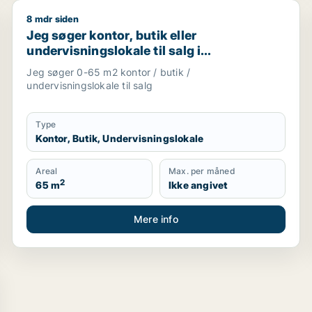
8 mdr siden
duktionslokaler eller garage til leje i Nordsjælland
Jeg søger kontor, butik eller undervisningslokale til 
Jeg søger kontor, butik eller
undervisningslokale til salg i
Storkøbenhavn, Nordsjælland eller Fyn
Jeg søger 0-65 m2 kontor / butik /
m.fl.
undervisningslokale til salg
Type
Kontor, Butik, Undervisningslokale
Areal
Max. per måned
2
65 m
Ikke angivet
Mere info
dsjælland