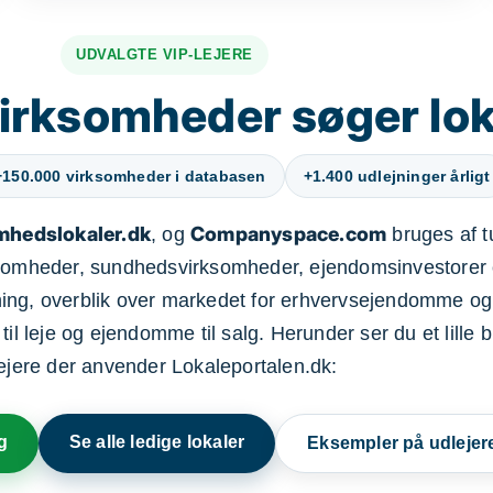
UDVALGTE VIP-LEJERE
irksomheder søger lok
+150.000 virksomheder i databasen
+1.400 udlejninger årligt
mhedslokaler.dk
Companyspace.com
, og
bruges af t
ksomheder, sundhedsvirksomheder, ejendomsinvestorer 
ning, overblik over markedet for erhvervsejendomme og
il leje og ejendomme til salg. Herunder ser du et lille b
lejere der anvender Lokaleportalen.dk:
g
Se alle ledige lokaler
Eksempler på udlejer