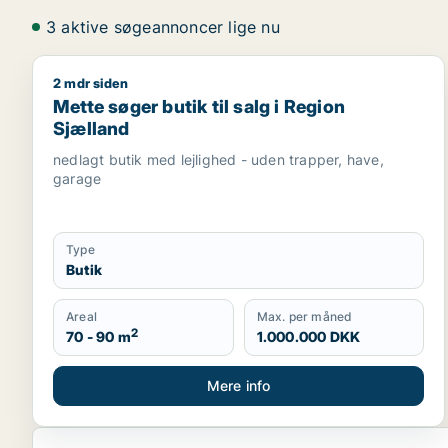
3 aktive søgeannoncer lige nu
2 mdr siden
Mette søger butik til salg i Region Sjælland
Mette søger butik til salg i Region
Sjælland
nedlagt butik med lejlighed - uden trapper, have,
garage
Type
Butik
Areal
Max. per måned
2
70 - 90 m
1.000.000 DKK
Mere info