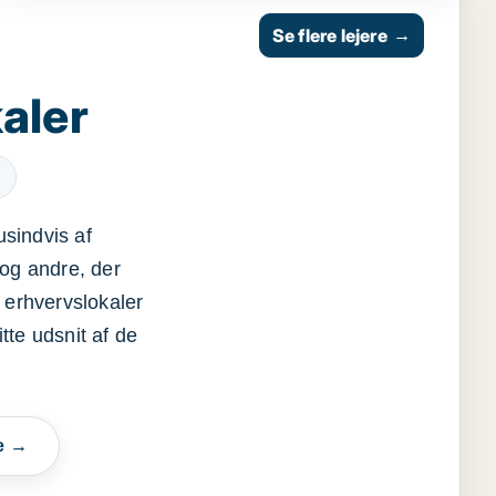
Se flere lejere
→
aler
usindvis af
og andre, der
 erhvervslokaler
itte udsnit af de
e →