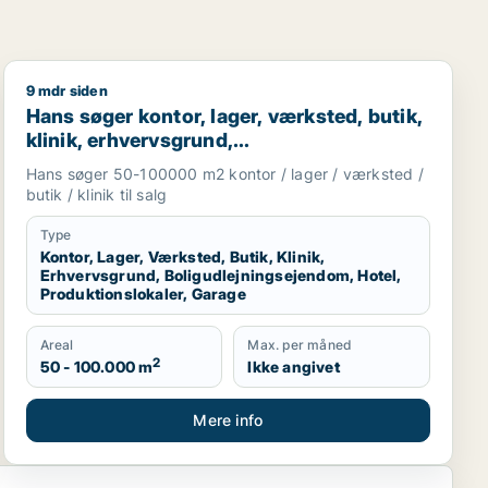
9 mdr siden
sningslokale, showroom, erhvervsgrund, produktionslokaler 
Hans søger kontor, lager, værksted, butik, klinik, erhv
Hans søger kontor, lager, værksted, butik,
klinik, erhvervsgrund,
boligudlejningsejendom, hotel,
Hans søger 50-100000 m2 kontor / lager / værksted /
produktionslokaler eller garage til salg i
butik / klinik til salg
Region Sjælland
Type
Kontor, Lager, Værksted, Butik, Klinik,
Erhvervsgrund, Boligudlejningsejendom, Hotel,
Produktionslokaler, Garage
Areal
Max. per måned
2
50 - 100.000 m
Ikke angivet
Mere info