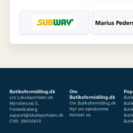
Butiksformidling.dk
Om
Pop
Butiksformidling.dk
c/o Lokaleportalen.dk
Buti
Om Butiksformidling.dk
Mynstersvej 3,
Buti
Nyt om ejendomme
Frederiksberg
Buti
Kontakt os
support@lokaleportalen.dk
Buti
CVR: 29605610
Buti