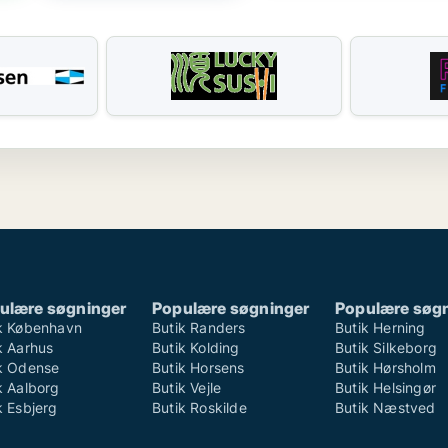
ulære søgninger
Populære søgninger
Populære søg
k København
Butik Randers
Butik Herning
k Aarhus
Butik Kolding
Butik Silkeborg
k Odense
Butik Horsens
Butik Hørsholm
k Aalborg
Butik Vejle
Butik Helsingør
k Esbjerg
Butik Roskilde
Butik Næstved