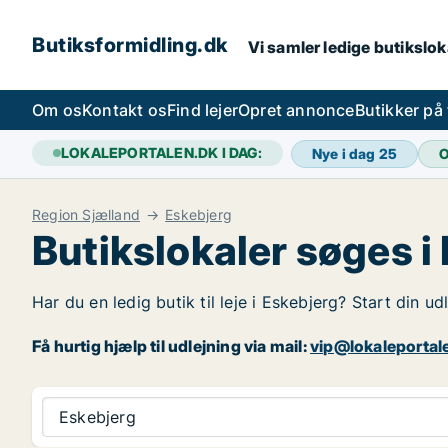
Butiksformidling.dk
Vi samler ledige butiksloka
Om os
Kontakt os
Find lejer
Opret annonce
Butikker på
LOKALEPORTALEN.DK I DAG:
Nye i dag
25
O
Region Sjælland
Eskebjerg
Butikslokaler søges i
Har du en ledig butik til leje i Eskebjerg? Start din u
Få hurtig hjælp til udlejning via mail:
vip@lokaleportal
Eskebjerg