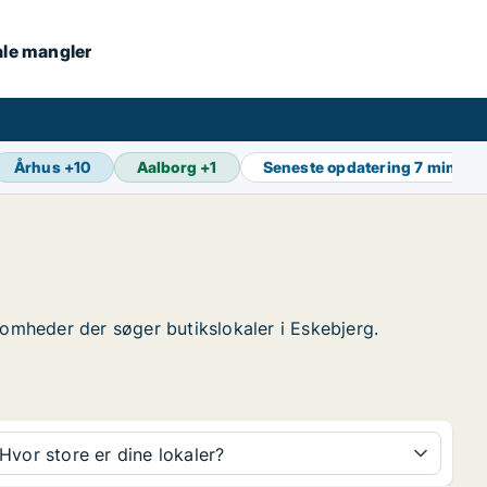
kale mangler
Århus
+
10
Aalborg
+
1
Seneste opdatering
7 min sid
rksomheder der søger butikslokaler i Eskebjerg.
Hvor store er dine lokaler?