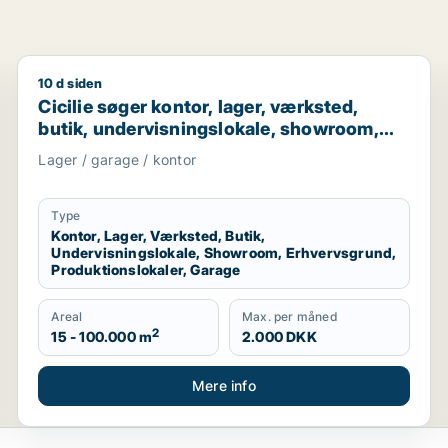
10 d siden
Cicilie søger kontor, lager, værksted, butik, undervi
Cicilie søger kontor, lager, værksted,
butik, undervisningslokale, showroom,
erhvervsgrund, produktionslokaler eller
Lager / garage / kontor
garage til leje i Region Sjælland eller
Nordsjælland
Type
Kontor, Lager, Værksted, Butik,
Undervisningslokale, Showroom, Erhvervsgrund,
Produktionslokaler, Garage
Areal
Max. per måned
2
15 - 100.000 m
2.000 DKK
Mere info