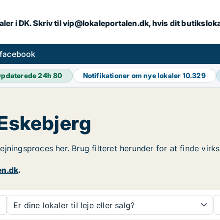
ler i DK. Skriv til vip@lokaleportalen.dk, hvis dit butikslo
 facebook
pdaterede 24h
80
Notifikationer om nye lokaler
10.329
 Eskebjerg
dlejningsproces her. Brug filteret herunder for at finde vi
en.dk
.
Er dine lokaler til leje eller salg?