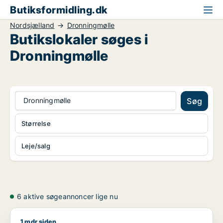
Butiksformidling.dk
Nordsjælland
Dronningmølle
Butikslokaler søges i
Dronningmølle
Dronningmølle
Søg
Størrelse
Leje/salg
6 aktive søgeannoncer lige nu
1 mdr siden
Jesper søger butik, showroom eller produktionslokaler til lej