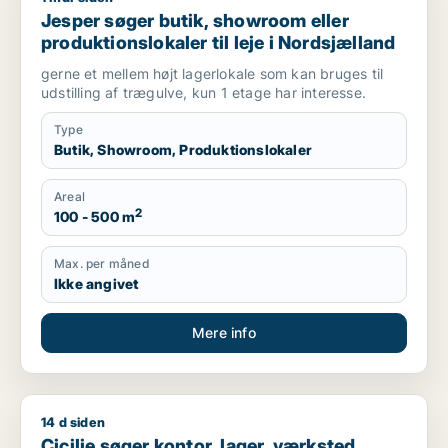
Jesper søger butik, showroom eller
produktionslokaler til leje i Nordsjælland
gerne et mellem højt lagerlokale som kan bruges til
udstilling af trægulve, kun 1 etage har interesse.
Type
Butik, Showroom, Produktionslokaler
Areal
2
100 - 500 m
Max. per måned
Ikke angivet
Mere info
14 d siden
Cicilie søger kontor, lager, værksted, butik, undervisningslo
Cicilie søger kontor, lager, værksted,