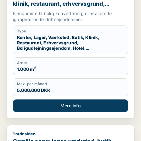
klinik, restaurant, erhvervsgrund,
boligudlejningsejendom, hotel,
Ejendomme til bolig konvertering, eller allerede
produktionslokaler eller garage til salg i
igangværende driftsejendomme.
Nordsjælland
Type
Kontor, Lager, Værksted, Butik, Klinik,
Restaurant, Erhvervsgrund,
Boligudlejningsejendom, Hotel,
Produktionslokaler, Garage
Areal
2
1.000 m
Max. per måned
5.000.000 DKK
Mere info
1 mdr siden
Camilla søger lager, værksted, butik, showroom, produktionslo