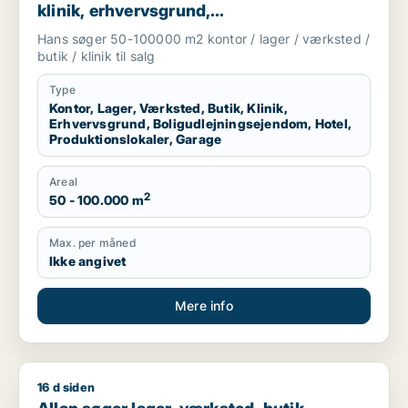
klinik, erhvervsgrund,
boligudlejningsejendom, hotel,
Hans søger 50-100000 m2 kontor / lager / værksted /
produktionslokaler eller garage til salg i
butik / klinik til salg
Region Sjælland
Type
Kontor, Lager, Værksted, Butik, Klinik,
Erhvervsgrund, Boligudlejningsejendom, Hotel,
Produktionslokaler, Garage
Areal
2
50 - 100.000 m
Max. per måned
Ikke angivet
Mere info
16 d siden
Allan søger lager, værksted, butik, erhvervsgrund, produktionsl