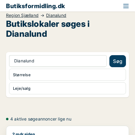
Butiksformidling.dk
Region Sjælland
Dianalund
Butikslokaler søges i
Dianalund
Dianalund
Søg
Størrelse
Leje/salg
4 aktive søgeannoncer lige nu
2 mdr siden
Mette søger butik til salg i Region Sjælland