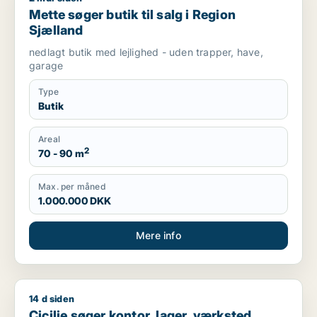
Mette søger butik til salg i Region
Sjælland
nedlagt butik med lejlighed - uden trapper, have,
garage
Type
Butik
Areal
2
70 - 90 m
Max. per måned
1.000.000 DKK
Mere info
14 d siden
Cicilie søger kontor, lager, værksted, butik, undervisningslo
Cicilie søger kontor, lager, værksted,