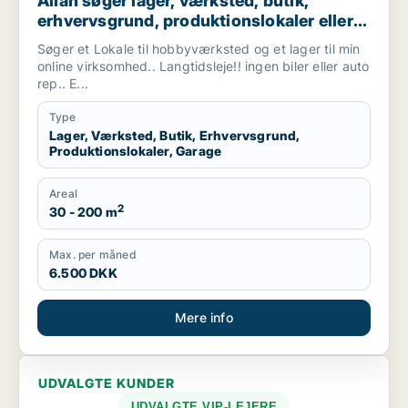
Allan søger lager, værksted, butik,
erhvervsgrund, produktionslokaler eller
garage til leje i Vallensbæk, Ishøj eller
Søger et Lokale til hobbyværksted og et lager til min
Sorø m.fl.
online virksomhed.. Langtidsleje!! ingen biler eller auto
rep.. E...
Type
Lager, Værksted, Butik, Erhvervsgrund,
Produktionslokaler, Garage
Areal
2
30 - 200 m
Max. per måned
6.500 DKK
Mere info
UDVALGTE KUNDER
UDVALGTE VIP-LEJERE