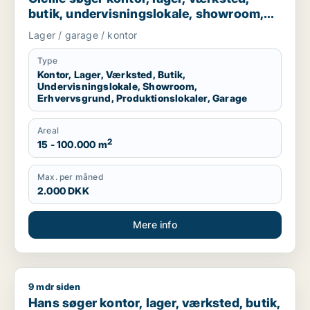
butik, undervisningslokale, showroom,
erhvervsgrund, produktionslokaler eller
Lager / garage / kontor
garage til leje i Region Sjælland eller
Nordsjælland
Type
Kontor, Lager, Værksted, Butik,
Undervisningslokale, Showroom,
Erhvervsgrund, Produktionslokaler, Garage
Areal
2
15 - 100.000 m
Max. per måned
2.000 DKK
Mere info
9 mdr siden
Hans søger kontor, lager, værksted, butik, klinik, erhvervsgr
Hans søger kontor, lager, værksted, butik,