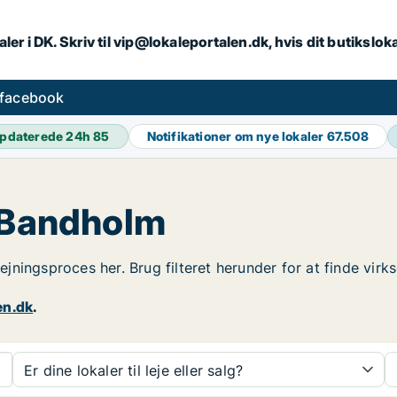
ler i DK. Skriv til vip@lokaleportalen.dk, hvis dit butikslo
 facebook
pdaterede 24h
85
Notifikationer om nye lokaler
67.508
i Bandholm
dlejningsproces her. Brug filteret herunder for at finde vi
en.dk
.
Er dine lokaler til leje eller salg?