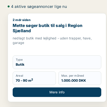
4 aktive søgeannoncer lige nu
2 mdr siden
Mette søger butik til salg i Region Sjælland
Mette søger butik til salg i Region
Sjælland
nedlagt butik med lejlighed - uden trapper, have,
garage
Type
Butik
Areal
Max. per måned
2
70 - 90 m
1.000.000 DKK
Mere info