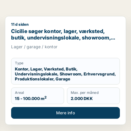
11 d siden
Cicilie søger kontor, lager, værksted, butik, undervi
Cicilie søger kontor, lager, værksted,
butik, undervisningslokale, showroom,
erhvervsgrund, produktionslokaler eller
Lager / garage / kontor
garage til leje i Region Sjælland eller
Nordsjælland
Type
Kontor, Lager, Værksted, Butik,
Undervisningslokale, Showroom, Erhvervsgrund,
Produktionslokaler, Garage
Areal
Max. per måned
2
15 - 100.000 m
2.000 DKK
Mere info