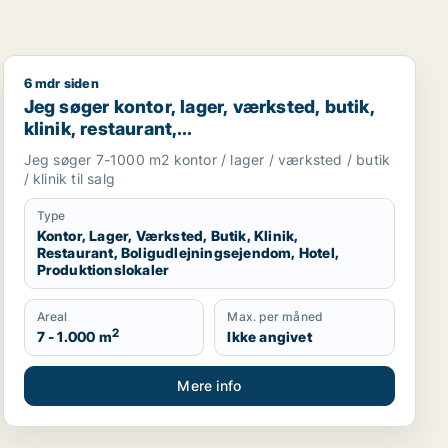
6 mdr siden
sningslokale, showroom, erhvervsgrund, produktionslokaler 
Jeg søger kontor, lager, værksted, butik, klinik, resta
Jeg søger kontor, lager, værksted, butik,
klinik, restaurant,
boligudlejningsejendom, hotel eller
Jeg søger 7-1000 m2 kontor / lager / værksted / butik
produktionslokaler til salg i Vordingborg,
/ klinik til salg
Guldborgsund eller Lolland
Type
Kontor, Lager, Værksted, Butik, Klinik,
Restaurant, Boligudlejningsejendom, Hotel,
Produktionslokaler
Areal
Max. per måned
2
7 - 1.000 m
Ikke angivet
Mere info