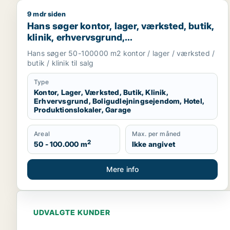
9 mdr siden
Hans søger kontor, lager, værksted, butik, klinik, 
Hans søger kontor, lager, værksted, butik,
klinik, erhvervsgrund,
boligudlejningsejendom, hotel,
Hans søger 50-100000 m2 kontor / lager / værksted /
produktionslokaler eller garage til salg i
butik / klinik til salg
Region Sjælland
Type
Kontor, Lager, Værksted, Butik, Klinik,
Erhvervsgrund, Boligudlejningsejendom, Hotel,
Produktionslokaler, Garage
Areal
Max. per måned
2
50 - 100.000 m
Ikke angivet
Mere info
UDVALGTE KUNDER