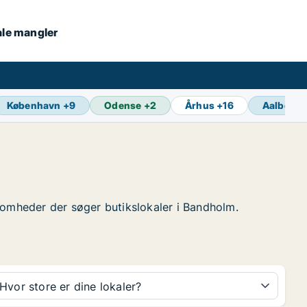
kale mangler
København
+
9
Odense
+
2
Århus
+
16
Aalborg
rksomheder der søger butikslokaler i Bandholm.
Hvor store er dine lokaler?