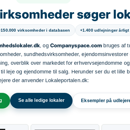
irksomheder søger lok
+150.000 virksomheder i databasen
+1.400 udlejninger årligt
mhedslokaler.dk
Companyspace.com
, og
bruges af t
ksomheder, sundhedsvirksomheder, ejendomsinvestorer 
ning, overblik over markedet for erhvervsejendomme og
il leje og ejendomme til salg. Herunder ser du et lille b
lejere der anvender Lokaleportalen.dk:
g
Se alle ledige lokaler
Eksempler på udlejer