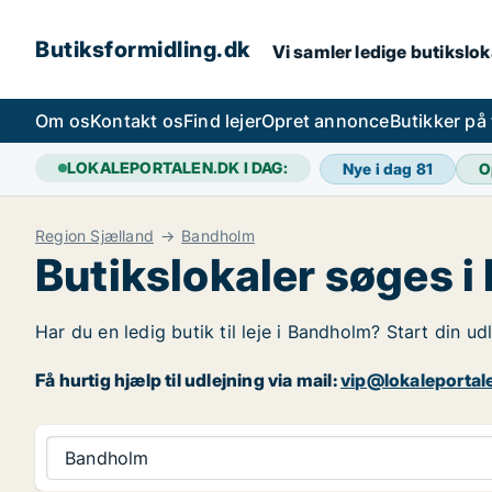
Butiksformidling.dk
Vi samler ledige butiksloka
Om os
Kontakt os
Find lejer
Opret annonce
Butikker på
LOKALEPORTALEN.DK I DAG:
Nye i dag
81
O
Region Sjælland
Bandholm
Butikslokaler søges 
Har du en ledig butik til leje i Bandholm? Start din u
Få hurtig hjælp til udlejning via mail:
vip@lokaleportal
Bandholm