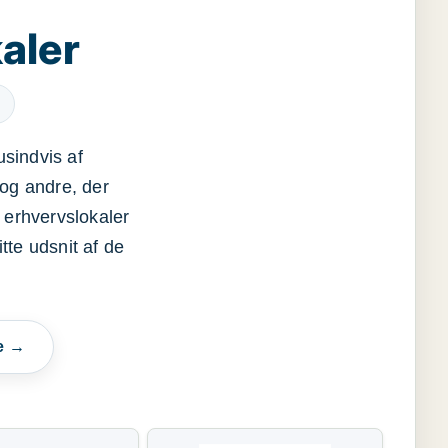
aler
usindvis af
og andre, der
 erhvervslokaler
itte udsnit af de
e →