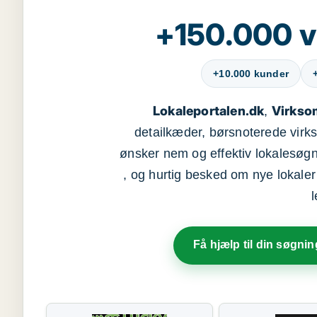
+150.000 v
+10.000 kunder
Lokaleportalen.dk
Virkso
,
detailkæder, børsnoterede vir
ønsker nem og effektiv lokalesøg
, og hurtig besked om nye lokaler t
Få hjælp til din søgnin