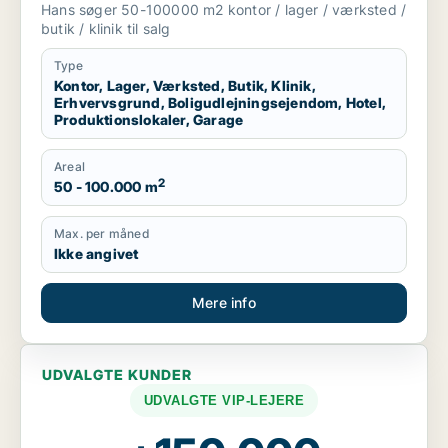
boligudlejningsejendom, hotel,
Hans søger 50-100000 m2 kontor / lager / værksted /
produktionslokaler eller garage til salg i
butik / klinik til salg
Region Sjælland
Type
Kontor, Lager, Værksted, Butik, Klinik,
Erhvervsgrund, Boligudlejningsejendom, Hotel,
Produktionslokaler, Garage
Areal
2
50 - 100.000 m
Max. per måned
Ikke angivet
Mere info
UDVALGTE KUNDER
UDVALGTE VIP-LEJERE