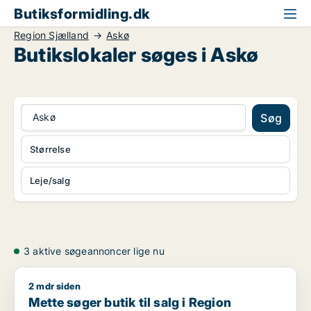
Butiksformidling.dk
Region Sjælland
Askø
Butikslokaler søges i Askø
Askø
Søg
Størrelse
Leje/salg
3 aktive søgeannoncer lige nu
2 mdr siden
Mette søger butik til salg i Region Sjælland
Mette søger butik til salg i Region