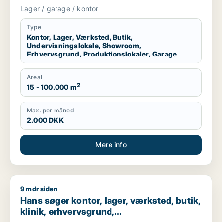
erhvervsgrund, produktionslokaler eller
Lager / garage / kontor
garage til leje i Region Sjælland eller
Nordsjælland
Type
Kontor, Lager, Værksted, Butik,
Undervisningslokale, Showroom,
Erhvervsgrund, Produktionslokaler, Garage
Areal
2
15 - 100.000 m
Max. per måned
2.000 DKK
Mere info
9 mdr siden
Hans søger kontor, lager, værksted, butik, klinik, erhvervsgr
Hans søger kontor, lager, værksted, butik,
klinik, erhvervsgrund,