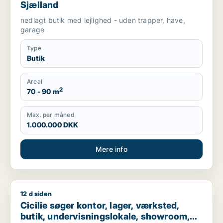
Sjælland
nedlagt butik med lejlighed - uden trapper, have,
garage
Type
Butik
Areal
2
70 - 90 m
Max. per måned
1.000.000 DKK
Mere info
12 d siden
Cicilie søger kontor, lager, værksted, butik, undervisningslo
Cicilie søger kontor, lager, værksted,
butik, undervisningslokale, showroom,