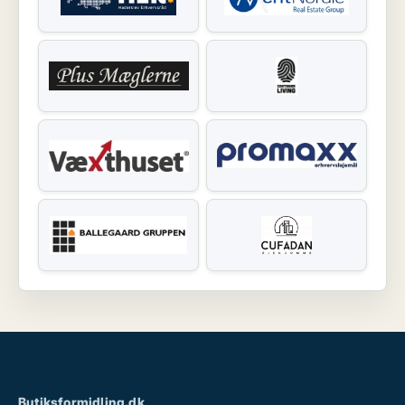
Butiksformidling.dk