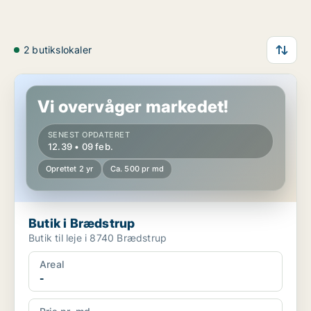
2 butikslokaler
Butik i Brædstrup
Vi overvåger markedet!
SENEST OPDATERET
12.39 • 09 feb.
Oprettet 2 yr
Ca. 500 pr md
Butik i Brædstrup
Butik til leje i 8740 Brædstrup
Areal
-