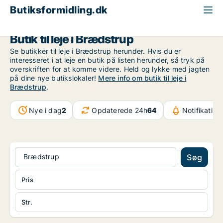
Butiksformidling.dk
Region Midtjylland
Brædstrup
Butik til leje i Brædstrup
Se butikker til leje i Brædstrup herunder. Hvis du er
interesseret i at leje en butik på listen herunder, så tryk på
overskriften for at komme videre. Held og lykke med jagten
på dine nye butikslokaler!
Mere info om butik til leje i
Brædstrup
.
Nye i dag
2
Opdaterede 24h
64
Notifikation
Brædstrup
Søg
Pris
Str.