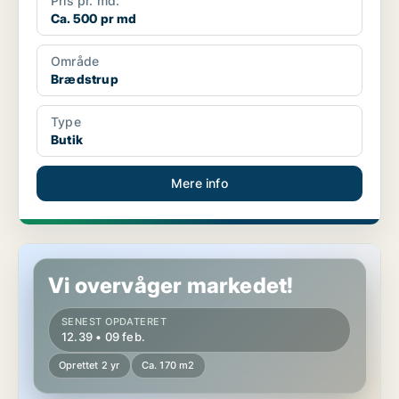
Pris pr. md.
Ca. 500 pr md
Område
Brædstrup
Type
Butik
Mere info
Butik i Brædstrup
Vi overvåger markedet!
SENEST OPDATERET
12.39 • 09 feb.
Oprettet 2 yr
Ca. 170 m2