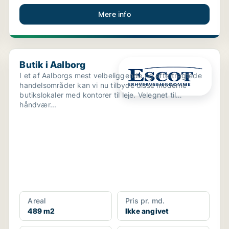
Mere info
Butik i Aalborg
Butik i Aalborg
I et af Aalborgs mest velbeliggende og eftertragtede
handelsområder kan vi nu tilbyde disse moderne
butikslokaler med kontorer til leje. Velegnet til
håndvær...
Areal
Pris pr. md.
489 m2
Ikke angivet