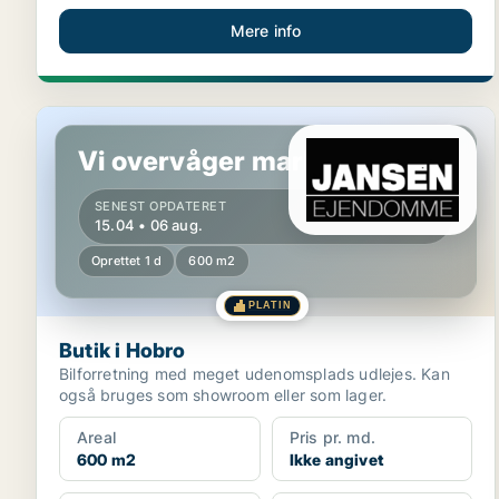
Mere info
Butik i Hobro
Vi overvåger markedet!
SENEST OPDATERET
15.04 • 06 aug.
Oprettet 1 d
600 m2
PLATIN
Butik i Hobro
Bilforretning med meget udenomsplads udlejes. Kan
også bruges som showroom eller som lager.
Areal
Pris pr. md.
600 m2
Ikke angivet