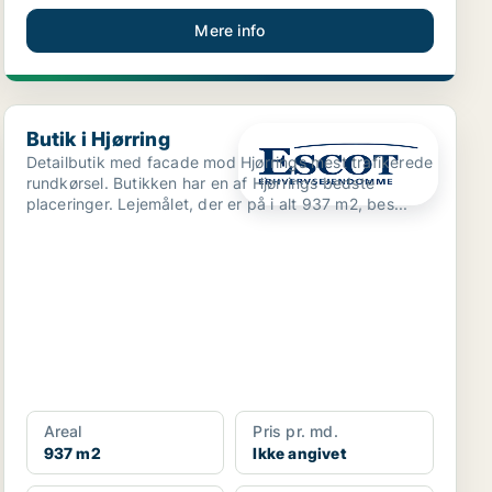
Mere info
Butik i Hjørring
Butik i Hjørring
Detailbutik med facade mod Hjørrings mest trafikerede
rundkørsel. Butikken har en af Hjørrings bedste
placeringer. Lejemålet, der er på i alt 937 m2, bes...
Areal
Pris pr. md.
937 m2
Ikke angivet