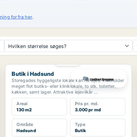
ning forfra her
.
Hvilken størrelse søges?
PLATIN
Butik i Hadsund
Butik i Hadsund
Storegades hyggeligste lokale kan nu lejes. indeholder
meget flot butiks- eller kliniklokale, to stk. toiletter,
køkken, samt lager. Attraktive lejevilkår ...
Areal
Pris pr. md.
130 m2
3.000 pr md
Område
Type
Hadsund
Butik