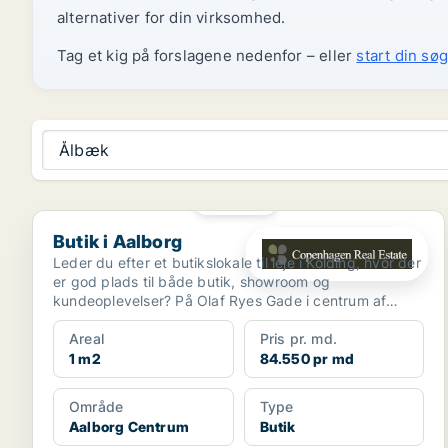
alternativer for din virksomhed.
Tag et kig på forslagene nedenfor – eller
start din søg
Ålbæk
PLATIN
Butik i Aalborg
Butik i Aalborg
Leder du efter et butikslokale til leje i Kolding, hvor der
er god plads til både butik, showroom og
kundeoplevelser? På Olaf Ryes Gade i centrum af
Kolding ...
Areal
Pris pr. md.
1 m2
84.550 pr md
Område
Type
Aalborg Centrum
Butik