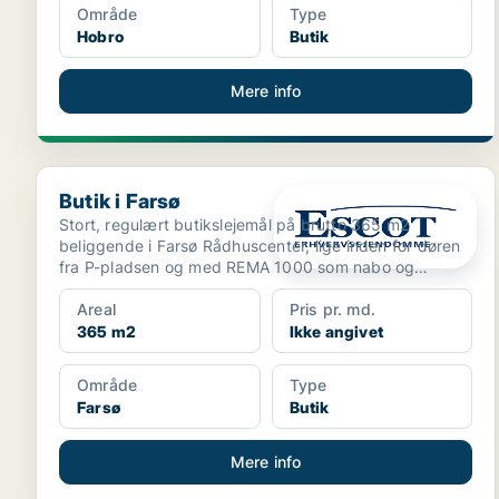
Område
Type
Hobro
Butik
Mere info
Butik i Farsø
Butik i Farsø
Stort, regulært butikslejemål på brutto 365 m2
beliggende i Farsø Rådhuscenter, lige inden for døren
fra P-pladsen og med REMA 1000 som nabo og
SuperBrugsen ...
Areal
Pris pr. md.
365 m2
Ikke angivet
Område
Type
Farsø
Butik
Mere info