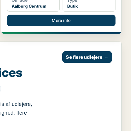
Område
Type
Aalborg Centrum
Butik
Mere info
Se flere udlejere
→
ices
s af udlejere,
ighed, flere