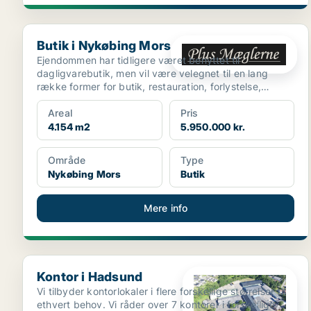
Butik i Nykøbing Mors
Butik i Nykøbing Mors
Ejendommen har tidligere været benyttet til
dagligvarebutik, men vil være velegnet til en lang
række former for butik, restauration, forlystelse,
fitness m.m...
Areal
Pris
4.154 m2
5.950.000 kr.
Område
Type
Nykøbing Mors
Butik
Mere info
Kontor i Hadsund
Kontor i Hadsund
Vi tilbyder kontorlokaler i flere forskellige størrelser til
ethvert behov. Vi råder over 7 kontorer i forskellige