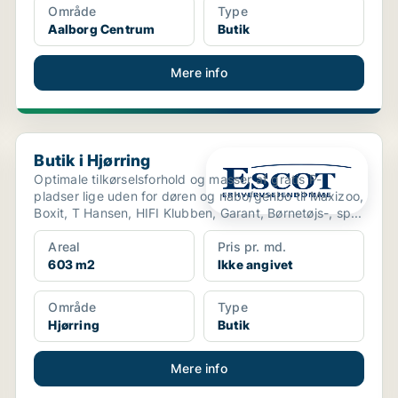
Område
Type
Aalborg Centrum
Butik
Mere info
Butik i Hjørring
Butik i Hjørring
Optimale tilkørselsforhold og masser af gratis P-
pladser lige uden for døren og nabo/genbo til Maxizoo,
Boxit, T Hansen, HIFI Klubben, Garant, Børnetøjs-, sp...
Areal
Pris pr. md.
603 m2
Ikke angivet
Område
Type
Hjørring
Butik
Mere info