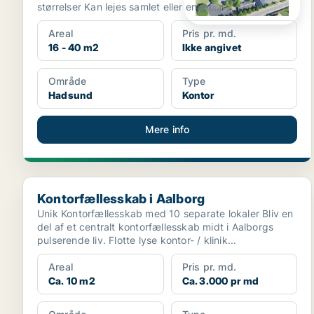
størrelser Kan lejes samlet eller enkel...
Areal
Pris pr. md.
16 - 40 m2
Ikke angivet
Område
Type
Hadsund
Kontor
Mere info
Kontorfællesskab i Aalborg
Kontorfællesskab i Aalborg
Unik Kontorfællesskab med 10 separate lokaler Bliv en
del af et centralt kontorfællesskab midt i Aalborgs
pulserende liv. Flotte lyse kontor- / klinik...
Areal
Pris pr. md.
Ca. 10 m2
Ca. 3.000 pr md