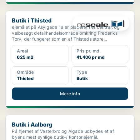
Butik i Thisted
Butik i Thisted
ejemålet på Asylgade 1a er placeret i et centralt og
velbesøgt detailhandelsområde omkring Frederiks
Torv, der fungerer som en af Thisteds store
parkeringspl...
Areal
Pris pr. md.
625 m2
41.406 pr md
Område
Type
Thisted
Butik
Mere info
Butik i Aalborg
Butik i Aalborg
På hjørnet af Vesterbro og Algade udbydes et af
byens mest synlige butik-/ kontorlejemål.