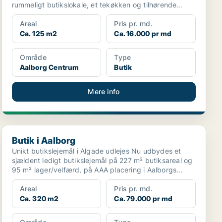
rummeligt butikslokale, et tekøkken og tilhørende
toiletfaciliteter...
Areal
Pris pr. md.
Ca. 125 m2
Ca. 16.000 pr md
Område
Type
Aalborg Centrum
Butik
Mere info
Butik i Aalborg
Butik i Aalborg
Unikt butikslejemål i Algade udlejes Nu udbydes et
sjældent ledigt butikslejemål på 227 m² butiksareal og
95 m² lager/velfærd, på AAA placering i Aalborgs...
Areal
Pris pr. md.
Ca. 320 m2
Ca. 79.000 pr md