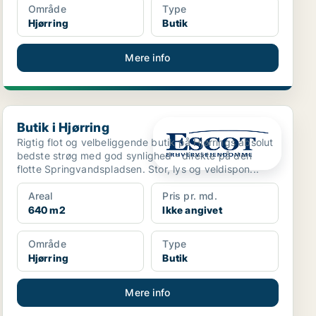
Område
Type
Hjørring
Butik
Mere info
Butik i Hjørring
Butik i Hjørring
Rigtig flot og velbeliggende butik på Hjørrings absolut
bedste strøg med god synlighed - direkte på den
flotte Springvandspladsen. Stor, lys og veldispon...
Areal
Pris pr. md.
640 m2
Ikke angivet
Område
Type
Hjørring
Butik
Mere info