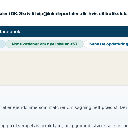
ler i DK. Skriv til vip@lokaleportalen.dk, hvis dit butikslo
 facebook
Notifikationer om nye lokaler
357
Seneste opdaterin
ler eller ejendomme som matcher din søgning helt præcist. Derf
ing på eksempelvis lokaletype, beliggenhed, størrelse eller pr