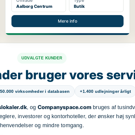
Område
Type
Aalborg Centrum
Butik
Mere info
UDVALGTE KUNDER
der bruger vores serv
50.000 virksomheder i databasen
+1.400 udlejninger årligt
lokaler.dk
Companyspace.com
, og
bruges af tusindvi
ere, investorer og kontorhoteller, der ønsker høj synl
henvendelser og mindre tomgang.