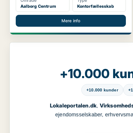
Område
Type
Aalborg Centrum
Kontorfællesskab
Mere info
+10.000 kun
+10.000 kunder
+1
Lokaleportalen.dk
Virksomheds
,
ejendomsselskaber, erhvervsmægl