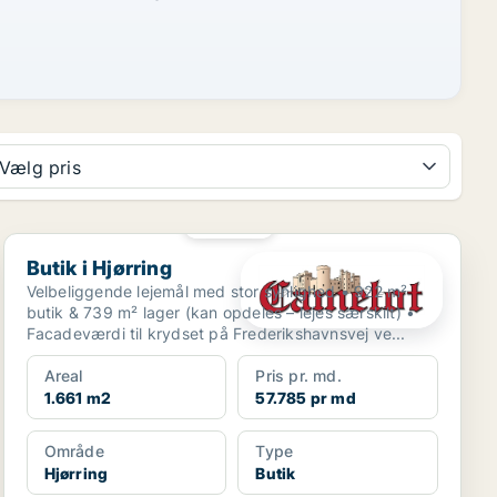
Vælg pris
PLATIN
Butik i Hjørring
Butik i Hjørring
Velbeliggende lejemål med stor synlighed • 922 m²
butik & 739 m² lager (kan opdeles – lejes særskilt) •
Facadeværdi til krydset på Fre­de­riks­havns­vej ve...
Areal
Pris pr. md.
1.661 m2
57.785 pr md
Område
Type
Hjørring
Butik