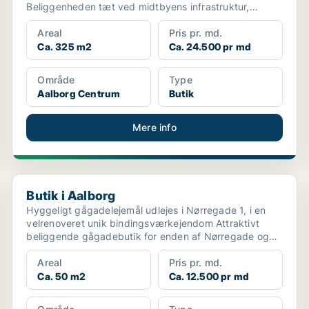
Beliggenheden tæt ved midtbyens infrastruktur,
parkering og offentl...
Areal
Pris pr. md.
Ca. 325 m2
Ca. 24.500 pr md
Område
Type
Aalborg Centrum
Butik
Mere info
Butik i Aalborg
Butik i Aalborg
Hyggeligt gågadelejemål udlejes i Nørregade 1, i en
velrenoveret unik bindingsværkejendom Attraktivt
beliggende gågadebutik for enden af Nørregade og
Bred...
Areal
Pris pr. md.
Ca. 50 m2
Ca. 12.500 pr md