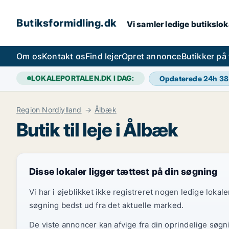
Butiksformidling.dk
Vi samler ledige butiksloka
Om os
Kontakt os
Find lejer
Opret annonce
Butikker på
LOKALEPORTALEN.DK I DAG:
Opdaterede 24h
38
Region Nordjylland
Ålbæk
Butik til leje i Ålbæk
Disse lokaler ligger tættest på din søgning
Vi har i øjeblikket ikke registreret nogen ledige loka
søgning bedst ud fra det aktuelle marked.
De viste annoncer kan afvige fra din oprindelige søgn