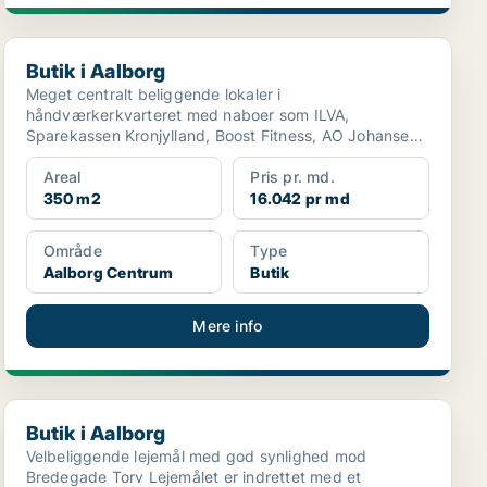
Butik i Aalborg
Butik i Aalborg
Meget centralt beliggende lokaler i
håndværkerkvarteret med naboer som ILVA,
Sparekassen Kronjylland, Boost Fitness, AO Johansen
og Silvan. Kan anvendes ti...
Areal
Pris pr. md.
350 m2
16.042 pr md
Område
Type
Aalborg Centrum
Butik
Mere info
Butik i Aalborg
Butik i Aalborg
Velbeliggende lejemål med god synlighed mod
Bredegade Torv Lejemålet er indrettet med et