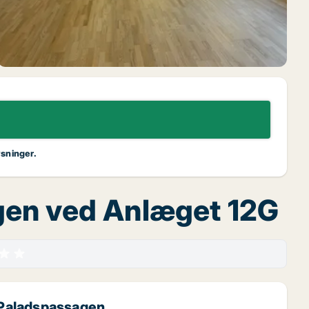
ysninger.
agen ved Anlæget 12G
i Paladspassagen