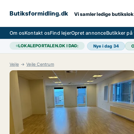
Butiksformidling.dk
Vi samler ledige butiksloka
Om os
Kontakt os
Find lejer
Opret annonce
Butikker på
LOKALEPORTALEN.DK I DAG:
Nye i dag
34
O
Vejle
Vejle Centrum