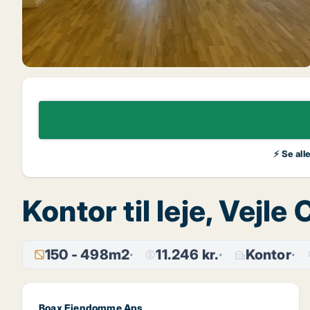
⚡ Se all
Kontor til leje, Vej
150 - 498m2
11.246 kr.
Kontor
Boax Ejendomme Aps