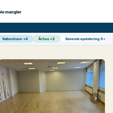
kale mangler
København
+
4
Århus
+
2
Seneste opdatering
5 min 