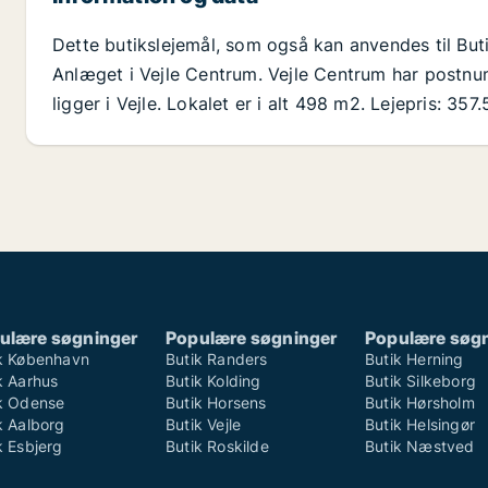
Dette butikslejemål, som også kan anvendes til Bu
Anlæget i Vejle Centrum. Vejle Centrum har postnu
ligger i Vejle. Lokalet er i alt 498 m2. Lejepris: 357.
ulære søgninger
Populære søgninger
Populære søg
k København
Butik Randers
Butik Herning
k Aarhus
Butik Kolding
Butik Silkeborg
k Odense
Butik Horsens
Butik Hørsholm
k Aalborg
Butik Vejle
Butik Helsingør
k Esbjerg
Butik Roskilde
Butik Næstved