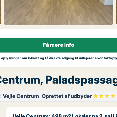
Få mere info
e oplysninger om lokalet og få direkte adgang til udlejerens kontaktopl
le Centrum, Paladspass
Vejle Centrum
Oprettet af udbyder
Vejle Centrum: 498 m2 Lokaler på 2. sal 