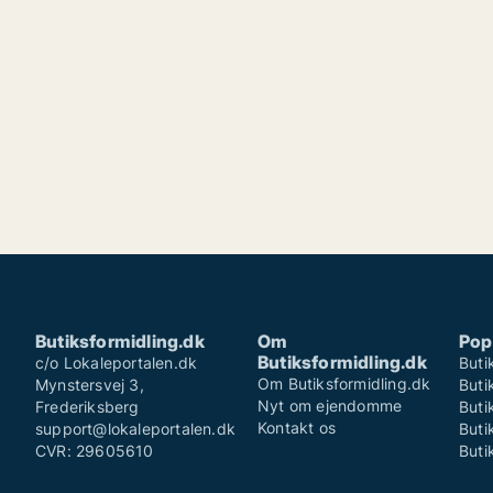
Butiksformidling.dk
Om
Pop
Butiksformidling.dk
c/o Lokaleportalen.dk
Buti
Om Butiksformidling.dk
Mynstersvej 3,
Buti
Nyt om ejendomme
Frederiksberg
Buti
Kontakt os
support@lokaleportalen.dk
Buti
CVR: 29605610
Buti