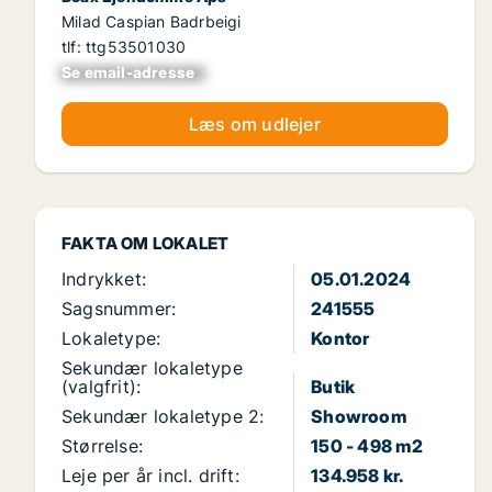
Milad Caspian Badrbeigi
tlf: ttg53501030
Se email-adresse
xxxxxxxxxxxxxxxx
Læs om udlejer
FAKTA OM LOKALET
Indrykket:
05.01.2024
Sagsnummer:
241555
Lokaletype:
Kontor
Sekundær lokaletype
(valgfrit):
Butik
Sekundær lokaletype 2:
Showroom
Størrelse:
150 - 498 m2
Leje per år incl. drift:
134.958 kr.