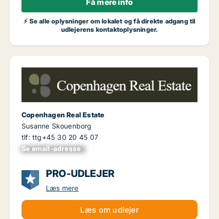
Få mere info
⚡ Se alle oplysninger om lokalet og få direkte adgang til
udlejerens kontaktoplysninger.
Copenhagen Real Estate
Susanne Skouenborg
tlf: ttg+45 30 20 45 07
Se email-adresse
xxxxxxxxxxxxxxxx
PRO-UDLEJER
Læs mere
Læs om udlejer