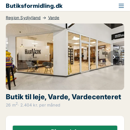
Butiksformidling.dk
Region Sydjylland
Varde
Butik til leje, Varde, Vardecenteret
2
26 m
2.404 kr. per måned