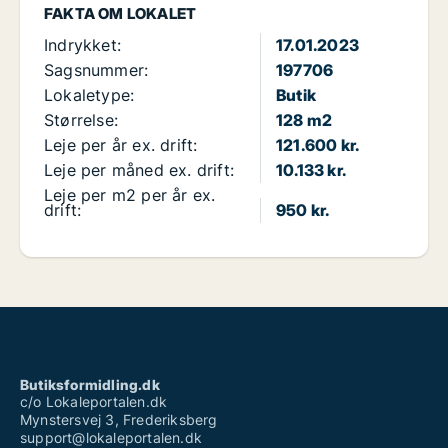
FAKTA OM LOKALET
Indrykket:
17.01.2023
Sagsnummer:
197706
Lokaletype:
Butik
Størrelse:
128 m2
Leje per år ex. drift:
121.600 kr.
Leje per måned ex. drift:
10.133 kr.
Leje per m2 per år ex.
drift:
950 kr.
Butiksformidling.dk
c/o Lokaleportalen.dk
Mynstersvej 3, Frederiksberg
support@lokaleportalen.dk