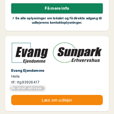
Få mere info
⚡ Se alle oplysninger om lokalet og få direkte adgang til
udlejerens kontaktoplysninger.
Evang Ejendomme
Helle
tlf: ttg93926417
Se email-adresse
xxxxxxxxxxxxxxxx
Læs om udlejer