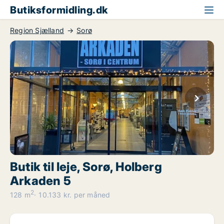
Butiksformidling.dk
Region Sjælland
Sorø
Butik til leje, Sorø, Holberg
Arkaden 5
2
128 m
10.133 kr. per måned