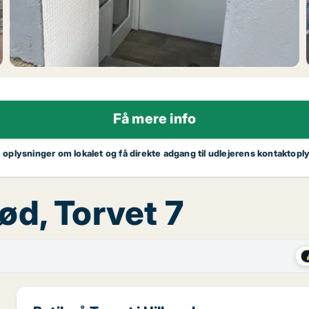
Få mere info
e oplysninger om lokalet og få direkte adgang til udlejerens kontaktopl
erød, Torvet 7