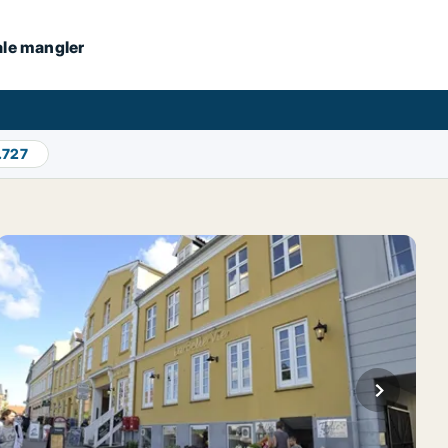
kale mangler
.727