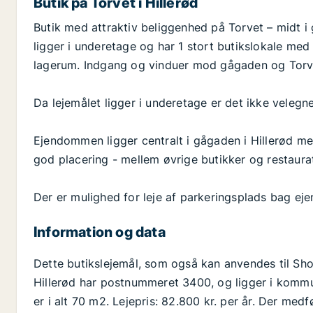
Butik på Torvet i Hillerød
Butik med attraktiv beliggenhed på Torvet – midt i 
ligger i underetage og har 1 stort butikslokale med
lagerum. Indgang og vinduer mod gågaden og Torv
Da lejemålet ligger i underetage er det ikke velegnet
Ejendommen ligger centralt i gågaden i Hillerød med
god placering - mellem øvrige butikker og restaur
Der er mulighed for leje af parkeringsplads bag e
Information og data
Dette butikslejemål, som også kan anvendes til Sho
Hillerød har postnummeret 3400, og ligger i kommun
er i alt 70 m2. Lejepris: 82.800 kr. per år. Der med