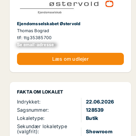
Ejendomsselskabet Østervold
Thomas Bograd
tlf: ttg35385700
Se email-adresse
xxxxxxxxxxxxxxxx
Læs om udlejer
FAKTA OM LOKALET
Indrykket:
22.06.2026
Sagsnummer:
128539
Lokaletype:
Butik
Sekundær lokaletype
(valgfrit):
Showroom