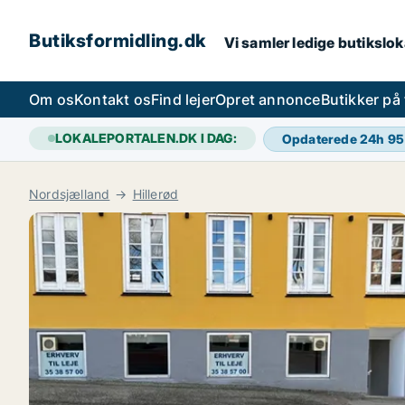
Butiksformidling.dk
Vi samler ledige butiksloka
Om os
Kontakt os
Find lejer
Opret annonce
Butikker på
LOKALEPORTALEN.DK I DAG:
Opdaterede 24h
95
Nordsjælland
Hillerød