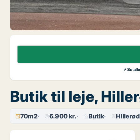
⚡ Se all
Butik til leje, Hill
70m2
6.900 kr.
Butik
Hillerød