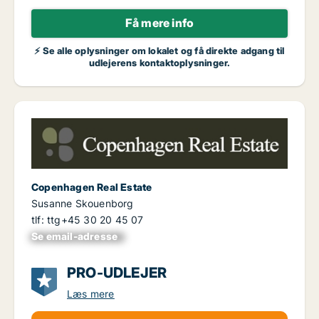
Få mere info
⚡ Se alle oplysninger om lokalet og få direkte adgang til
udlejerens kontaktoplysninger.
Copenhagen Real Estate
Susanne Skouenborg
tlf: ttg+45 30 20 45 07
Se email-adresse
xxxxxxxxxxxxxxxx
PRO-UDLEJER
Læs mere