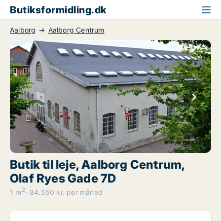
Butiksformidling.dk
Aalborg
Aalborg Centrum
Butik til leje, Aalborg Centrum,
Olaf Ryes Gade 7D
2
1 m
84.550 kr. per måned